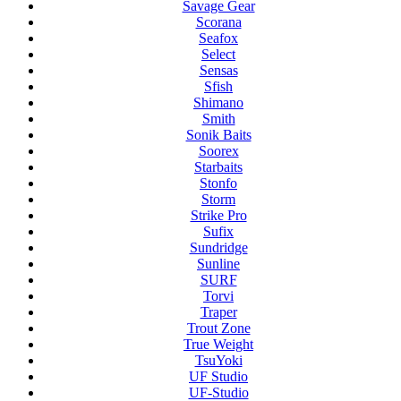
Savage Gear
Scorana
Seafox
Select
Sensas
Sfish
Shimano
Smith
Sonik Baits
Soorex
Starbaits
Stonfo
Storm
Strike Pro
Sufix
Sundridge
Sunline
SURF
Torvi
Traper
Trout Zone
True Weight
TsuYoki
UF Studio
UF-Studio