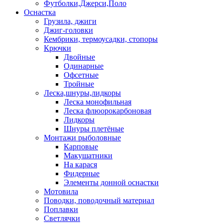
Футболки,Джерси,Поло
Оснастка
Грузила, джиги
Джиг-головки
Кембрики, термоусадки, стопоры
Крючки
Двойные
Одинарные
Офсетные
Тройные
Леска,шнуры,лидкоры
Леска монофильная
Леска флюорокарбоновая
Лидкоры
Шнуры плетёные
Монтажи рыболовные
Карповые
Макушатники
На карася
Фидерные
Элементы донной оснастки
Мотовила
Поводки, поводочный материал
Поплавки
Светлячки