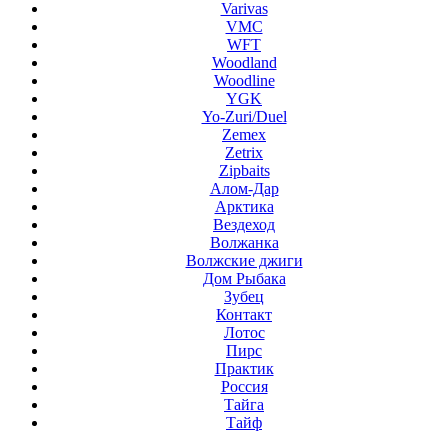
Varivas
VMC
WFT
Woodland
Woodline
YGK
Yo-Zuri/Duel
Zemex
Zetrix
Zipbaits
Алом-Дар
Арктика
Вездеход
Волжанка
Волжские джиги
Дом Рыбака
Зубец
Контакт
Лотос
Пирс
Практик
Россия
Тайга
Тайф