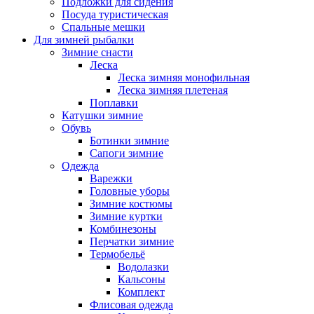
Подложки для сидения
Посуда туристическая
Спальные мешки
Для зимней рыбалки
Зимние снасти
Леска
Леска зимняя монофильная
Леска зимняя плетеная
Поплавки
Катушки зимние
Обувь
Ботинки зимние
Сапоги зимние
Одежда
Варежки
Головные уборы
Зимние костюмы
Зимние куртки
Комбинезоны
Перчатки зимние
Термобельё
Водолазки
Кальсоны
Комплект
Флисовая одежда