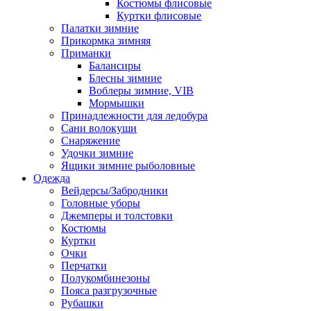
Костюмы флисовые
Куртки флисовые
Палатки зимние
Прикормка зимняя
Приманки
Балансиры
Блесны зимние
Воблеры зимние, VIB
Мормышки
Принадлежности для ледобура
Сани волокуши
Снаряжение
Удочки зимние
Ящики зимние рыболовные
Одежда
Вейдерсы/Забродники
Головные уборы
Джемперы и толстовки
Костюмы
Куртки
Очки
Перчатки
Полукомбинезоны
Пояса разгрузочные
Рубашки