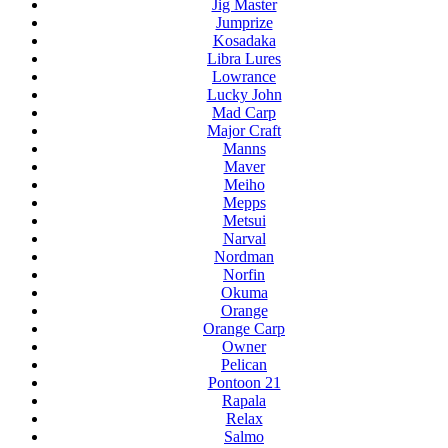
Jig Master
Jumprize
Kosadaka
Libra Lures
Lowrance
Lucky John
Mad Carp
Major Craft
Manns
Maver
Meiho
Mepps
Metsui
Narval
Nordman
Norfin
Okuma
Orange
Orange Carp
Owner
Pelican
Pontoon 21
Rapala
Relax
Salmo