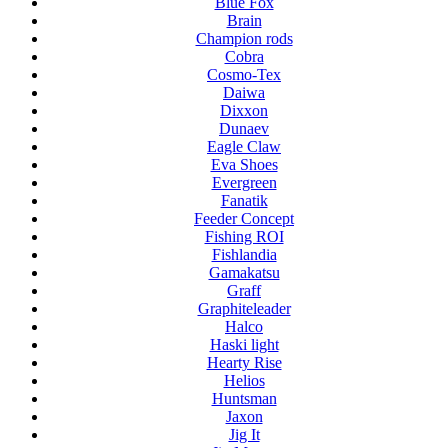
Blue Fox
Brain
Champion rods
Cobra
Cosmo-Tex
Daiwa
Dixxon
Dunaev
Eagle Claw
Eva Shoes
Evergreen
Fanatik
Feeder Concept
Fishing ROI
Fishlandia
Gamakatsu
Graff
Graphiteleader
Halco
Haski light
Hearty Rise
Helios
Huntsman
Jaxon
Jig It