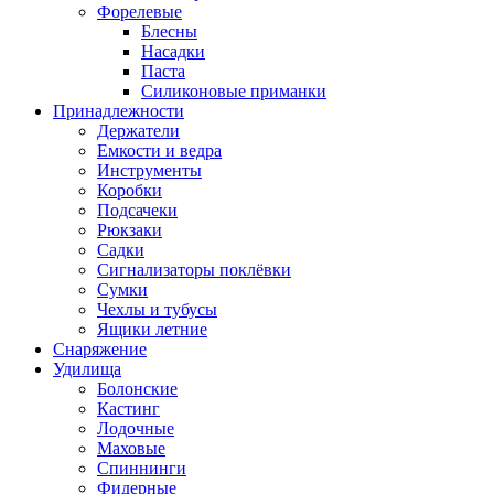
Форелевые
Блесны
Насадки
Паста
Силиконовые приманки
Принадлежности
Держатели
Емкости и ведра
Инструменты
Коробки
Подсачеки
Рюкзаки
Садки
Сигнализаторы поклёвки
Сумки
Чехлы и тубусы
Ящики летние
Снаряжение
Удилища
Болонские
Кастинг
Лодочные
Маховые
Спиннинги
Фидерные