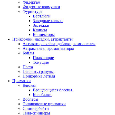
Фидергам
Фидерные кормушки
Фурнитура
Вертлюги
Заводные кольца
Застежки
Клипсы
Коннекторы
Прикормки, насадки, аттрактанты
Активаторы клёва, добавки, компоненты
Аттрактанты, ароматизаторы
Бойлы
Плавающие
Тонущие
Паста
Пеллетс, гранулы
Прикормка летняя
Приманки
Блесны
Вращающиеся блесны
Колебалки
Воблеры
Силиконовые приманки
Спиннербейты
Тейл-спиннеры