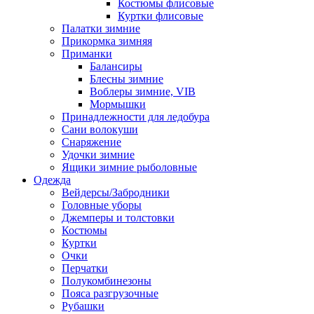
Костюмы флисовые
Куртки флисовые
Палатки зимние
Прикормка зимняя
Приманки
Балансиры
Блесны зимние
Воблеры зимние, VIB
Мормышки
Принадлежности для ледобура
Сани волокуши
Снаряжение
Удочки зимние
Ящики зимние рыболовные
Одежда
Вейдерсы/Забродники
Головные уборы
Джемперы и толстовки
Костюмы
Куртки
Очки
Перчатки
Полукомбинезоны
Пояса разгрузочные
Рубашки