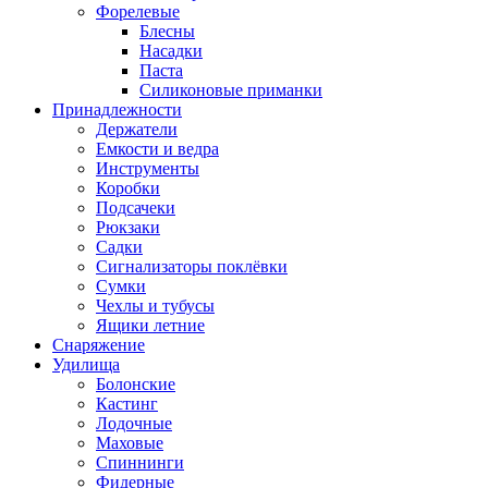
Форелевые
Блесны
Насадки
Паста
Силиконовые приманки
Принадлежности
Держатели
Емкости и ведра
Инструменты
Коробки
Подсачеки
Рюкзаки
Садки
Сигнализаторы поклёвки
Сумки
Чехлы и тубусы
Ящики летние
Снаряжение
Удилища
Болонские
Кастинг
Лодочные
Маховые
Спиннинги
Фидерные