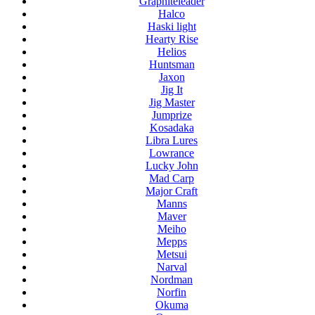
Graphiteleader
Halco
Haski light
Hearty Rise
Helios
Huntsman
Jaxon
Jig It
Jig Master
Jumprize
Kosadaka
Libra Lures
Lowrance
Lucky John
Mad Carp
Major Craft
Manns
Maver
Meiho
Mepps
Metsui
Narval
Nordman
Norfin
Okuma