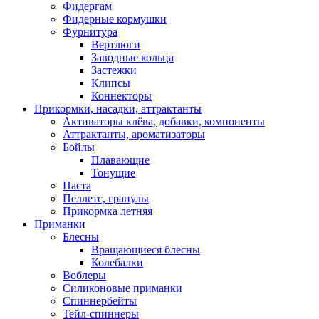
Фидергам
Фидерные кормушки
Фурнитура
Вертлюги
Заводные кольца
Застежки
Клипсы
Коннекторы
Прикормки, насадки, аттрактанты
Активаторы клёва, добавки, компоненты
Аттрактанты, ароматизаторы
Бойлы
Плавающие
Тонущие
Паста
Пеллетс, гранулы
Прикормка летняя
Приманки
Блесны
Вращающиеся блесны
Колебалки
Воблеры
Силиконовые приманки
Спиннербейты
Тейл-спиннеры