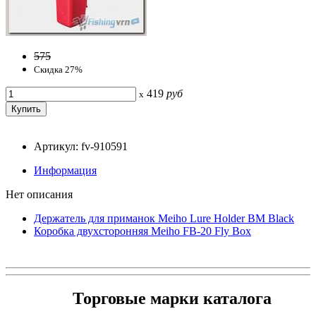
575
Скидка 27%
419
руб
x
Артикул: fv-910591
Информация
Нет описания
Держатель для приманок Meiho Lure Holder BM Black
Коробка двухсторонняя Meiho FB-20 Fly Box
Торговые марки каталога