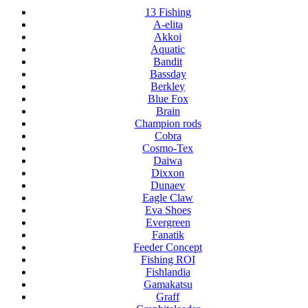
13 Fishing
A-elita
Akkoi
Aquatic
Bandit
Bassday
Berkley
Blue Fox
Brain
Champion rods
Cobra
Cosmo-Tex
Daiwa
Dixxon
Dunaev
Eagle Claw
Eva Shoes
Evergreen
Fanatik
Feeder Concept
Fishing ROI
Fishlandia
Gamakatsu
Graff