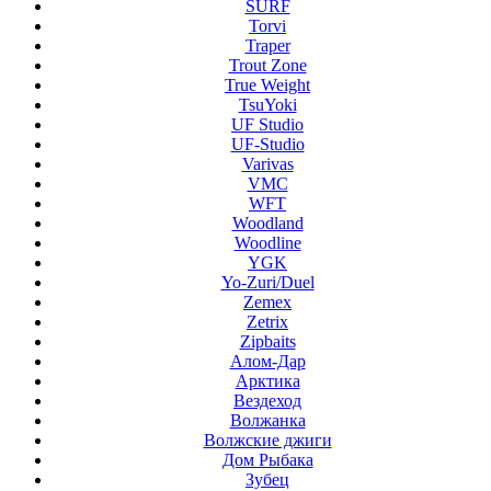
SURF
Torvi
Traper
Trout Zone
True Weight
TsuYoki
UF Studio
UF-Studio
Varivas
VMC
WFT
Woodland
Woodline
YGK
Yo-Zuri/Duel
Zemex
Zetrix
Zipbaits
Алом-Дар
Арктика
Вездеход
Волжанка
Волжские джиги
Дом Рыбака
Зубец