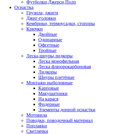
Футболки,Джерси,Поло
Оснастка
Грузила, джиги
Джиг-головки
Кембрики, термоусадки, стопоры
Крючки
Двойные
Одинарные
Офсетные
Тройные
Леска,шнуры,лидкоры
Леска монофильная
Леска флюорокарбоновая
Лидкоры
Шнуры плетёные
Монтажи рыболовные
Карповые
Макушатники
На карася
Фидерные
Элементы донной оснастки
Мотовила
Поводки, поводочный материал
Поплавки
Светлячки