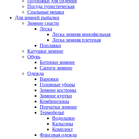
Подложки для сидения
Посуда туристическая
Спальные мешки
Для зимней рыбалки
Зимние снасти
Леска
Леска зимняя монофильная
Леска зимняя плетеная
Поплавки
Катушки зимние
Обувь
Ботинки зимние
Сапоги зимние
Одежда
Варежки
Головные уборы
Зимние костюмы
Зимние куртки
Комбинезоны
Перчатки зимние
Термобельё
Водолазки
Кальсоны
Комплект
Флисовая одежда