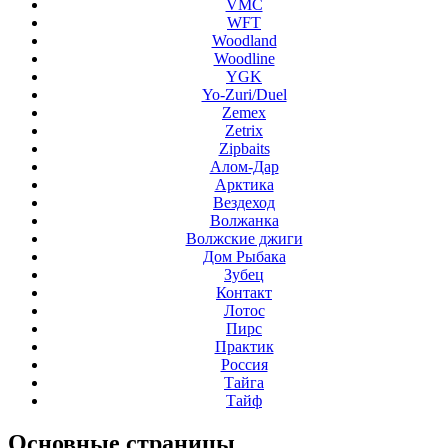
VMC
WFT
Woodland
Woodline
YGK
Yo-Zuri/Duel
Zemex
Zetrix
Zipbaits
Алом-Дар
Арктика
Вездеход
Волжанка
Волжские джиги
Дом Рыбака
Зубец
Контакт
Лотос
Пирс
Практик
Россия
Тайга
Тайф
Основные
страницы