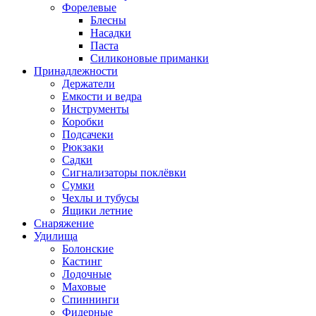
Форелевые
Блесны
Насадки
Паста
Силиконовые приманки
Принадлежности
Держатели
Емкости и ведра
Инструменты
Коробки
Подсачеки
Рюкзаки
Садки
Сигнализаторы поклёвки
Сумки
Чехлы и тубусы
Ящики летние
Снаряжение
Удилища
Болонские
Кастинг
Лодочные
Маховые
Спиннинги
Фидерные