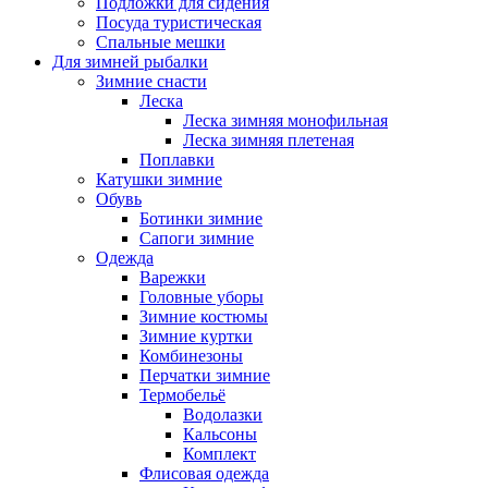
Подложки для сидения
Посуда туристическая
Спальные мешки
Для зимней рыбалки
Зимние снасти
Леска
Леска зимняя монофильная
Леска зимняя плетеная
Поплавки
Катушки зимние
Обувь
Ботинки зимние
Сапоги зимние
Одежда
Варежки
Головные уборы
Зимние костюмы
Зимние куртки
Комбинезоны
Перчатки зимние
Термобельё
Водолазки
Кальсоны
Комплект
Флисовая одежда