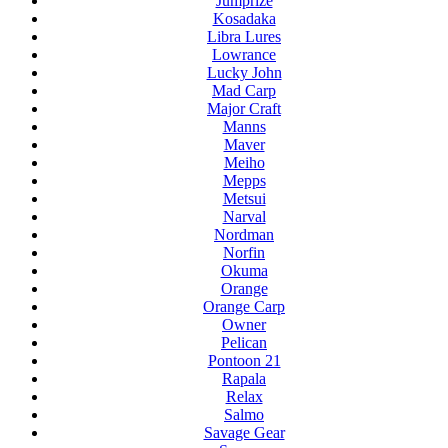
Jumprize
Kosadaka
Libra Lures
Lowrance
Lucky John
Mad Carp
Major Craft
Manns
Maver
Meiho
Mepps
Metsui
Narval
Nordman
Norfin
Okuma
Orange
Orange Carp
Owner
Pelican
Pontoon 21
Rapala
Relax
Salmo
Savage Gear