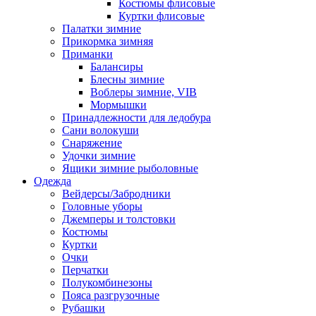
Костюмы флисовые
Куртки флисовые
Палатки зимние
Прикормка зимняя
Приманки
Балансиры
Блесны зимние
Воблеры зимние, VIB
Мормышки
Принадлежности для ледобура
Сани волокуши
Снаряжение
Удочки зимние
Ящики зимние рыболовные
Одежда
Вейдерсы/Забродники
Головные уборы
Джемперы и толстовки
Костюмы
Куртки
Очки
Перчатки
Полукомбинезоны
Пояса разгрузочные
Рубашки