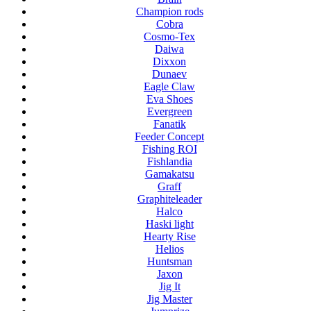
Champion rods
Cobra
Cosmo-Tex
Daiwa
Dixxon
Dunaev
Eagle Claw
Eva Shoes
Evergreen
Fanatik
Feeder Concept
Fishing ROI
Fishlandia
Gamakatsu
Graff
Graphiteleader
Halco
Haski light
Hearty Rise
Helios
Huntsman
Jaxon
Jig It
Jig Master