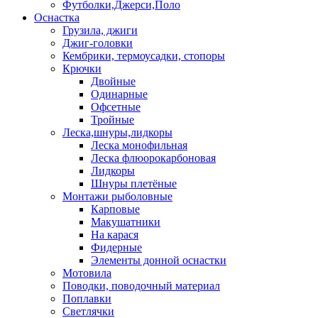
Футболки,Джерси,Поло
Оснастка
Грузила, джиги
Джиг-головки
Кембрики, термоусадки, стопоры
Крючки
Двойные
Одинарные
Офсетные
Тройные
Леска,шнуры,лидкоры
Леска монофильная
Леска флюорокарбоновая
Лидкоры
Шнуры плетёные
Монтажи рыболовные
Карповые
Макушатники
На карася
Фидерные
Элементы донной оснастки
Мотовила
Поводки, поводочный материал
Поплавки
Светлячки