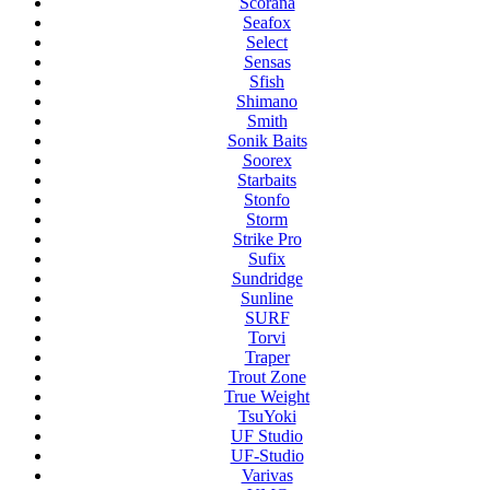
Scorana
Seafox
Select
Sensas
Sfish
Shimano
Smith
Sonik Baits
Soorex
Starbaits
Stonfo
Storm
Strike Pro
Sufix
Sundridge
Sunline
SURF
Torvi
Traper
Trout Zone
True Weight
TsuYoki
UF Studio
UF-Studio
Varivas