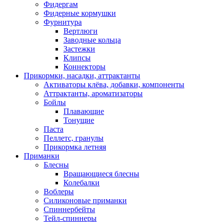
Фидергам
Фидерные кормушки
Фурнитура
Вертлюги
Заводные кольца
Застежки
Клипсы
Коннекторы
Прикормки, насадки, аттрактанты
Активаторы клёва, добавки, компоненты
Аттрактанты, ароматизаторы
Бойлы
Плавающие
Тонущие
Паста
Пеллетс, гранулы
Прикормка летняя
Приманки
Блесны
Вращающиеся блесны
Колебалки
Воблеры
Силиконовые приманки
Спиннербейты
Тейл-спиннеры