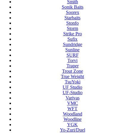
Smith
Sonik Baits
Soorex
Starbaits
Stonfo
Storm
Strike Pro
Sufix
Sundridge
Sunline
SURF
Torvi
Traper
Trout Zone
True Weight
TsuYoki
UF Studio
UF-Studio
Varivas
VMC
WFT
Woodland
Woodline
YGK
Yo-Zuri/Duel