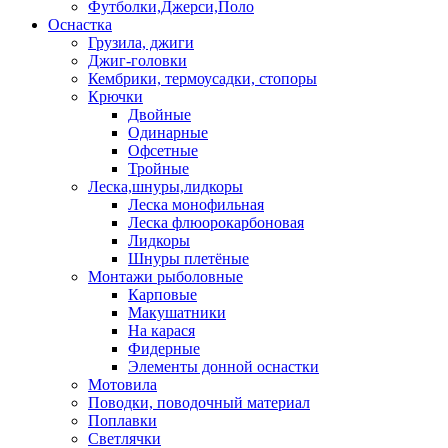
Футболки,Джерси,Поло
Оснастка
Грузила, джиги
Джиг-головки
Кембрики, термоусадки, стопоры
Крючки
Двойные
Одинарные
Офсетные
Тройные
Леска,шнуры,лидкоры
Леска монофильная
Леска флюорокарбоновая
Лидкоры
Шнуры плетёные
Монтажи рыболовные
Карповые
Макушатники
На карася
Фидерные
Элементы донной оснастки
Мотовила
Поводки, поводочный материал
Поплавки
Светлячки