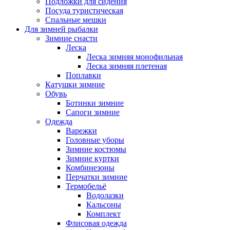
Подложки для сидения
Посуда туристическая
Спальные мешки
Для зимней рыбалки
Зимние снасти
Леска
Леска зимняя монофильная
Леска зимняя плетеная
Поплавки
Катушки зимние
Обувь
Ботинки зимние
Сапоги зимние
Одежда
Варежки
Головные уборы
Зимние костюмы
Зимние куртки
Комбинезоны
Перчатки зимние
Термобельё
Водолазки
Кальсоны
Комплект
Флисовая одежда