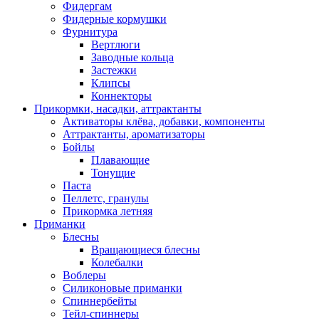
Фидергам
Фидерные кормушки
Фурнитура
Вертлюги
Заводные кольца
Застежки
Клипсы
Коннекторы
Прикормки, насадки, аттрактанты
Активаторы клёва, добавки, компоненты
Аттрактанты, ароматизаторы
Бойлы
Плавающие
Тонущие
Паста
Пеллетс, гранулы
Прикормка летняя
Приманки
Блесны
Вращающиеся блесны
Колебалки
Воблеры
Силиконовые приманки
Спиннербейты
Тейл-спиннеры