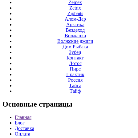
Zemex
Zetrix
Zipbaits
Алом-Дар
Арктика
Вездеход
Волжанка
Волжские джиги
Дом Рыбака
Зубец
Контакт
Лотос
Пирс
Практик
Россия
Тайга
Тайф
Основные
страницы
Главная
Блог
Доставка
Оплата