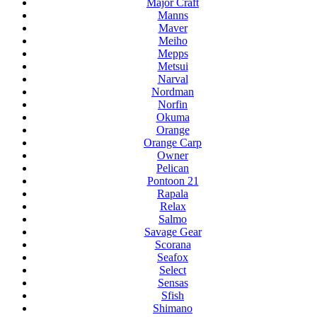
Major Craft
Manns
Maver
Meiho
Mepps
Metsui
Narval
Nordman
Norfin
Okuma
Orange
Orange Carp
Owner
Pelican
Pontoon 21
Rapala
Relax
Salmo
Savage Gear
Scorana
Seafox
Select
Sensas
Sfish
Shimano