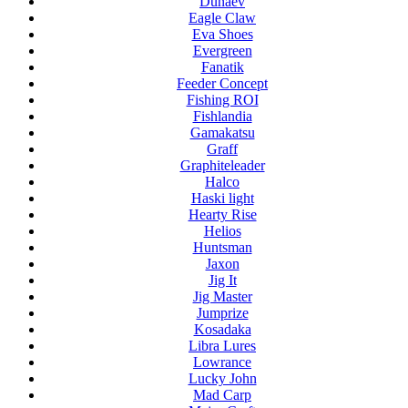
Dunaev
Eagle Claw
Eva Shoes
Evergreen
Fanatik
Feeder Concept
Fishing ROI
Fishlandia
Gamakatsu
Graff
Graphiteleader
Halco
Haski light
Hearty Rise
Helios
Huntsman
Jaxon
Jig It
Jig Master
Jumprize
Kosadaka
Libra Lures
Lowrance
Lucky John
Mad Carp