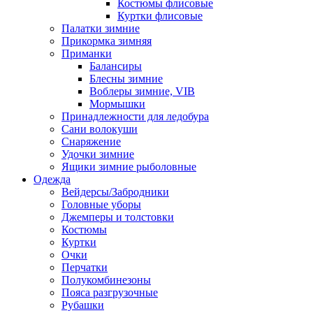
Костюмы флисовые
Куртки флисовые
Палатки зимние
Прикормка зимняя
Приманки
Балансиры
Блесны зимние
Воблеры зимние, VIB
Мормышки
Принадлежности для ледобура
Сани волокуши
Снаряжение
Удочки зимние
Ящики зимние рыболовные
Одежда
Вейдерсы/Забродники
Головные уборы
Джемперы и толстовки
Костюмы
Куртки
Очки
Перчатки
Полукомбинезоны
Пояса разгрузочные
Рубашки