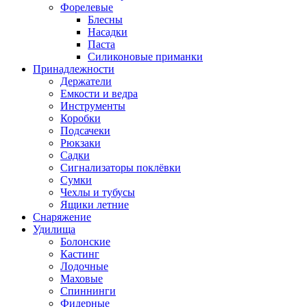
Форелевые
Блесны
Насадки
Паста
Силиконовые приманки
Принадлежности
Держатели
Емкости и ведра
Инструменты
Коробки
Подсачеки
Рюкзаки
Садки
Сигнализаторы поклёвки
Сумки
Чехлы и тубусы
Ящики летние
Снаряжение
Удилища
Болонские
Кастинг
Лодочные
Маховые
Спиннинги
Фидерные