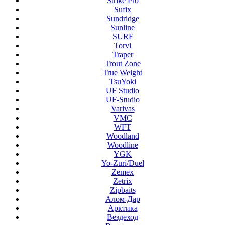
Strike Pro
Sufix
Sundridge
Sunline
SURF
Torvi
Traper
Trout Zone
True Weight
TsuYoki
UF Studio
UF-Studio
Varivas
VMC
WFT
Woodland
Woodline
YGK
Yo-Zuri/Duel
Zemex
Zetrix
Zipbaits
Алом-Дар
Арктика
Вездеход