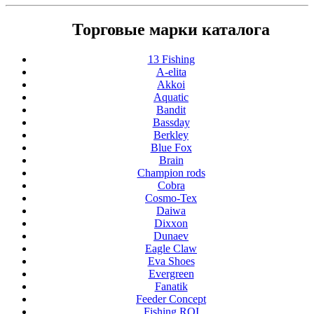
Торговые марки каталога
13 Fishing
A-elita
Akkoi
Aquatic
Bandit
Bassday
Berkley
Blue Fox
Brain
Champion rods
Cobra
Cosmo-Tex
Daiwa
Dixxon
Dunaev
Eagle Claw
Eva Shoes
Evergreen
Fanatik
Feeder Concept
Fishing ROI