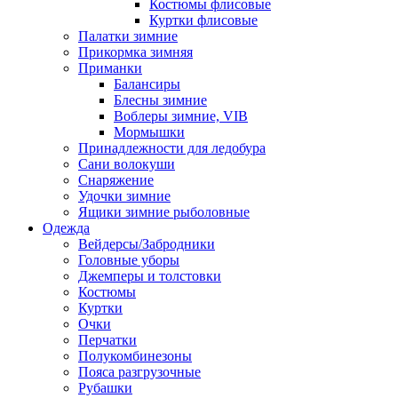
Костюмы флисовые
Куртки флисовые
Палатки зимние
Прикормка зимняя
Приманки
Балансиры
Блесны зимние
Воблеры зимние, VIB
Мормышки
Принадлежности для ледобура
Сани волокуши
Снаряжение
Удочки зимние
Ящики зимние рыболовные
Одежда
Вейдерсы/Забродники
Головные уборы
Джемперы и толстовки
Костюмы
Куртки
Очки
Перчатки
Полукомбинезоны
Пояса разгрузочные
Рубашки