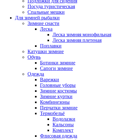
Подложки для сидения
Посуда туристическая
Спальные мешки
Для зимней рыбалки
Зимние снасти
Леска
Леска зимняя монофильная
Леска зимняя плетеная
Поплавки
Катушки зимние
Обувь
Ботинки зимние
Сапоги зимние
Одежда
Варежки
Головные уборы
Зимние костюмы
Зимние куртки
Комбинезоны
Перчатки зимние
Термобельё
Водолазки
Кальсоны
Комплект
Флисовая одежда