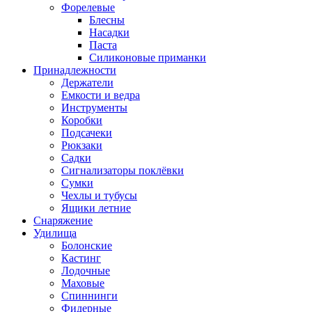
Форелевые
Блесны
Насадки
Паста
Силиконовые приманки
Принадлежности
Держатели
Емкости и ведра
Инструменты
Коробки
Подсачеки
Рюкзаки
Садки
Сигнализаторы поклёвки
Сумки
Чехлы и тубусы
Ящики летние
Снаряжение
Удилища
Болонские
Кастинг
Лодочные
Маховые
Спиннинги
Фидерные