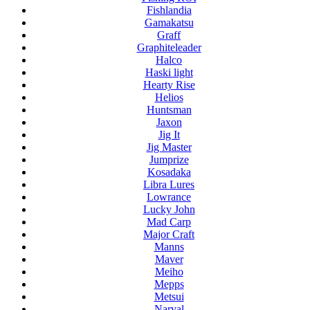
Fishlandia
Gamakatsu
Graff
Graphiteleader
Halco
Haski light
Hearty Rise
Helios
Huntsman
Jaxon
Jig It
Jig Master
Jumprize
Kosadaka
Libra Lures
Lowrance
Lucky John
Mad Carp
Major Craft
Manns
Maver
Meiho
Mepps
Metsui
Narval