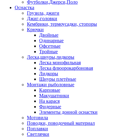
Футболки,Джерси,Поло
Оснастка
Грузила, джиги
Джиг-головки
Кембрики, термоусадки, стопоры
Крючки
Двойные
Одинарные
Офсетные
Тройные
Леска,шнуры,лидкоры
Леска монофильная
Леска флюорокарбоновая
Лидкоры
Шнуры плетёные
Монтажи рыболовные
Карповые
Макушатники
На карася
Фидерные
Элементы донной оснастки
Мотовила
Поводки, поводочный материал
Поплавки
Светлячки