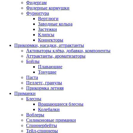
Фидергам
Фидерные кормушки
Фурнитура
Вертлюги
Заводные кольца
Застежки
Клипсы
Коннекторы
Прикормки, насадки, аттрактанты
Активаторы клёва, добавки, компоненты
Аттрактанты, ароматизаторы
Бойлы
Плавающие
Тонущие
Паста
Пеллетс, гранулы
Прикормка летняя
Приманки
Блесны
Вращающиеся блесны
Колебалки
Воблеры
Силиконовые приманки
Спиннербейты
Тейл-спиннеры