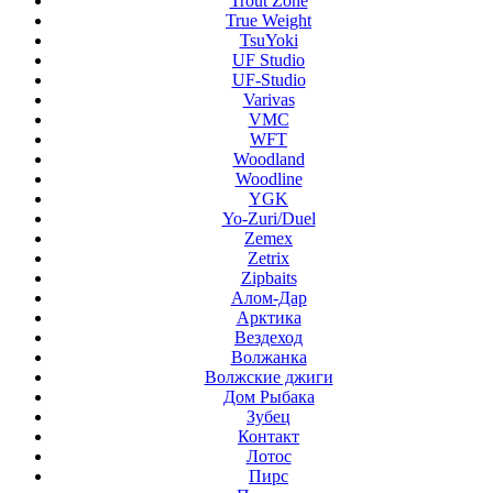
Trout Zone
True Weight
TsuYoki
UF Studio
UF-Studio
Varivas
VMC
WFT
Woodland
Woodline
YGK
Yo-Zuri/Duel
Zemex
Zetrix
Zipbaits
Алом-Дар
Арктика
Вездеход
Волжанка
Волжские джиги
Дом Рыбака
Зубец
Контакт
Лотос
Пирс