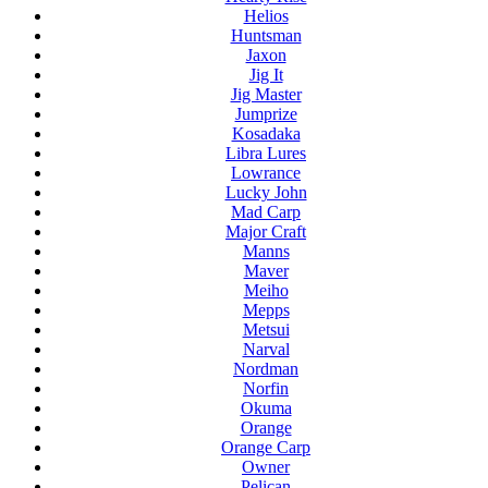
Helios
Huntsman
Jaxon
Jig It
Jig Master
Jumprize
Kosadaka
Libra Lures
Lowrance
Lucky John
Mad Carp
Major Craft
Manns
Maver
Meiho
Mepps
Metsui
Narval
Nordman
Norfin
Okuma
Orange
Orange Carp
Owner
Pelican