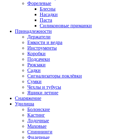
Форелевые
Блесны
Насадки
Паста
Силиконовые приманки
Принадлежности
Держатели
Емкости и ведра
Инструменты
Коробки
Подсачеки
Рюкзаки
Садки
Сигнализаторы поклёвки
Сумки
Чехлы и тубусы
Ящики летние
Снаряжение
Удилища
Болонские
Кастинг
Лодочные
Маховые
Спиннинги
Фидерные