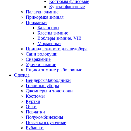
Костюмы флисовые
Куртки флисовые
Палатки зимние
Прикормка зимняя
Приманки
Балансиры
Блесны зимние
Воблеры зимние, VIB
Мормышки
Принадлежности для ледобура
Сани волокуши
Снаряжение
Удочки зимние
Ящики зимние рыболовные
Одежда
Вейдерсы/Забродники
Головные уборы
Джемперы и толстовки
Костюмы
Куртки
Очки
Перчатки
Полукомбинезоны
Пояса разгрузочные
Рубашки