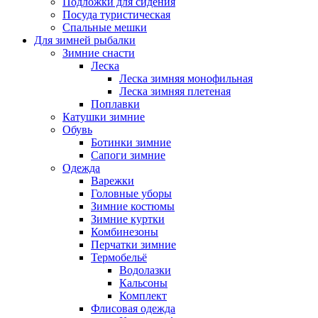
Подложки для сидения
Посуда туристическая
Спальные мешки
Для зимней рыбалки
Зимние снасти
Леска
Леска зимняя монофильная
Леска зимняя плетеная
Поплавки
Катушки зимние
Обувь
Ботинки зимние
Сапоги зимние
Одежда
Варежки
Головные уборы
Зимние костюмы
Зимние куртки
Комбинезоны
Перчатки зимние
Термобельё
Водолазки
Кальсоны
Комплект
Флисовая одежда