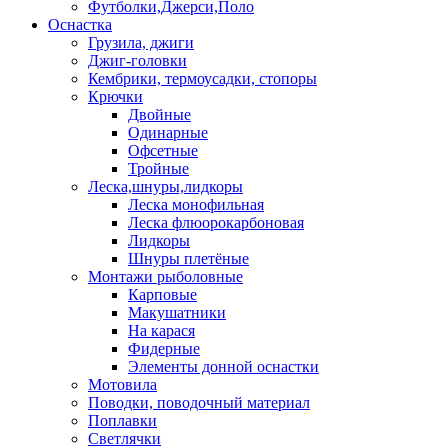
Футболки,Джерси,Поло
Оснастка
Грузила, джиги
Джиг-головки
Кембрики, термоусадки, стопоры
Крючки
Двойные
Одинарные
Офсетные
Тройные
Леска,шнуры,лидкоры
Леска монофильная
Леска флюорокарбоновая
Лидкоры
Шнуры плетёные
Монтажи рыболовные
Карповые
Макушатники
На карася
Фидерные
Элементы донной оснастки
Мотовила
Поводки, поводочный материал
Поплавки
Светлячки