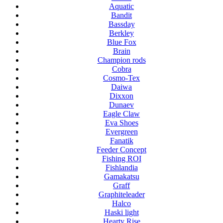
Aquatic
Bandit
Bassday
Berkley
Blue Fox
Brain
Champion rods
Cobra
Cosmo-Tex
Daiwa
Dixxon
Dunaev
Eagle Claw
Eva Shoes
Evergreen
Fanatik
Feeder Concept
Fishing ROI
Fishlandia
Gamakatsu
Graff
Graphiteleader
Halco
Haski light
Hearty Rise