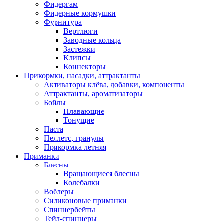
Фидергам
Фидерные кормушки
Фурнитура
Вертлюги
Заводные кольца
Застежки
Клипсы
Коннекторы
Прикормки, насадки, аттрактанты
Активаторы клёва, добавки, компоненты
Аттрактанты, ароматизаторы
Бойлы
Плавающие
Тонущие
Паста
Пеллетс, гранулы
Прикормка летняя
Приманки
Блесны
Вращающиеся блесны
Колебалки
Воблеры
Силиконовые приманки
Спиннербейты
Тейл-спиннеры