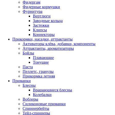
Фидергам
Фидерные кормушки
Фурнитура
Вертлюги
Заводные кольца
Застежки
Клипсы
Коннекторы
Прикормки, насадки, аттрактанты
Активаторы клёва, добавки, компоненты
Аттрактанты, ароматизаторы
Бойлы
Плавающие
Тонущие
Паста
Пеллетс, гранулы
Прикормка летняя
Приманки
Блесны
Вращающиеся блесны
Колебалки
Воблеры
Силиконовые приманки
Спиннербейты
Тейл-спиннеры