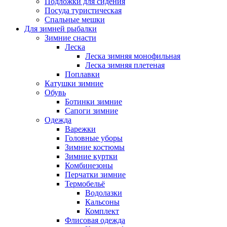
Подложки для сидения
Посуда туристическая
Спальные мешки
Для зимней рыбалки
Зимние снасти
Леска
Леска зимняя монофильная
Леска зимняя плетеная
Поплавки
Катушки зимние
Обувь
Ботинки зимние
Сапоги зимние
Одежда
Варежки
Головные уборы
Зимние костюмы
Зимние куртки
Комбинезоны
Перчатки зимние
Термобельё
Водолазки
Кальсоны
Комплект
Флисовая одежда