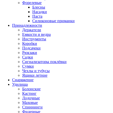
Форелевые
Блесны
Насадки
Паста
Силиконовые приманки
Принадлежности
Держатели
Емкости и ведра
Инструменты
Коробки
Подсачеки
Рюкзаки
Садки
Сигнализаторы поклёвки
Сумки
Чехлы и тубусы
Ящики летние
Снаряжение
Удилища
Болонские
Кастинг
Лодочные
Маховые
Спиннинги
Фидерные