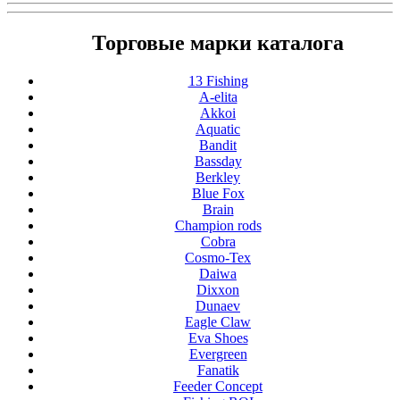
Торговые марки каталога
13 Fishing
A-elita
Akkoi
Aquatic
Bandit
Bassday
Berkley
Blue Fox
Brain
Champion rods
Cobra
Cosmo-Tex
Daiwa
Dixxon
Dunaev
Eagle Claw
Eva Shoes
Evergreen
Fanatik
Feeder Concept