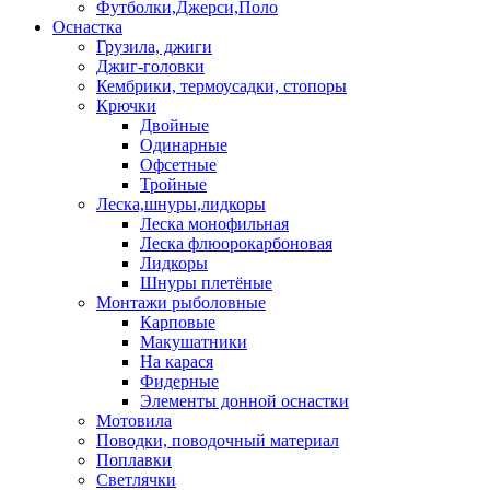
Футболки,Джерси,Поло
Оснастка
Грузила, джиги
Джиг-головки
Кембрики, термоусадки, стопоры
Крючки
Двойные
Одинарные
Офсетные
Тройные
Леска,шнуры,лидкоры
Леска монофильная
Леска флюорокарбоновая
Лидкоры
Шнуры плетёные
Монтажи рыболовные
Карповые
Макушатники
На карася
Фидерные
Элементы донной оснастки
Мотовила
Поводки, поводочный материал
Поплавки
Светлячки