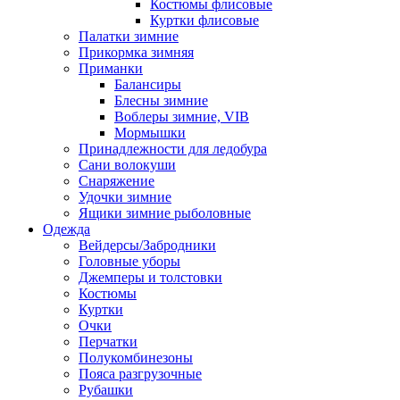
Костюмы флисовые
Куртки флисовые
Палатки зимние
Прикормка зимняя
Приманки
Балансиры
Блесны зимние
Воблеры зимние, VIB
Мормышки
Принадлежности для ледобура
Сани волокуши
Снаряжение
Удочки зимние
Ящики зимние рыболовные
Одежда
Вейдерсы/Забродники
Головные уборы
Джемперы и толстовки
Костюмы
Куртки
Очки
Перчатки
Полукомбинезоны
Пояса разгрузочные
Рубашки