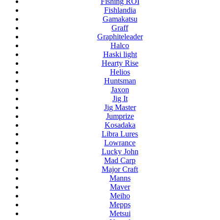
Fishing ROI
Fishlandia
Gamakatsu
Graff
Graphiteleader
Halco
Haski light
Hearty Rise
Helios
Huntsman
Jaxon
Jig It
Jig Master
Jumprize
Kosadaka
Libra Lures
Lowrance
Lucky John
Mad Carp
Major Craft
Manns
Maver
Meiho
Mepps
Metsui