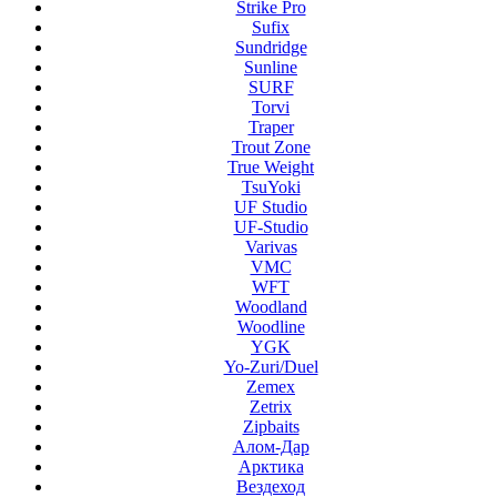
Strike Pro
Sufix
Sundridge
Sunline
SURF
Torvi
Traper
Trout Zone
True Weight
TsuYoki
UF Studio
UF-Studio
Varivas
VMC
WFT
Woodland
Woodline
YGK
Yo-Zuri/Duel
Zemex
Zetrix
Zipbaits
Алом-Дар
Арктика
Вездеход