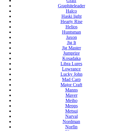
Graff
Graphiteleader
Halco
Haski light
Hearty Rise
Helios
Huntsman
Jaxon
Jig It
Jig Master
Jumprize
Kosadaka
Libra Lures
Lowrance
Lucky John
Mad Carp
Major Craft
Manns
Maver
Meiho
Mepps
Metsui
Narval
Nordman
Norfin