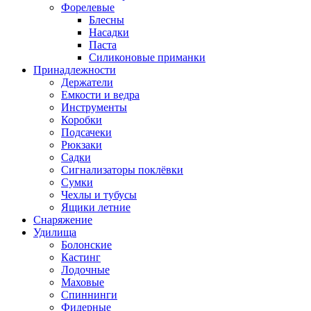
Форелевые
Блесны
Насадки
Паста
Силиконовые приманки
Принадлежности
Держатели
Емкости и ведра
Инструменты
Коробки
Подсачеки
Рюкзаки
Садки
Сигнализаторы поклёвки
Сумки
Чехлы и тубусы
Ящики летние
Снаряжение
Удилища
Болонские
Кастинг
Лодочные
Маховые
Спиннинги
Фидерные