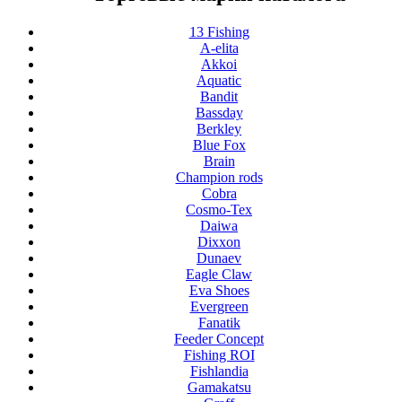
13 Fishing
A-elita
Akkoi
Aquatic
Bandit
Bassday
Berkley
Blue Fox
Brain
Champion rods
Cobra
Cosmo-Tex
Daiwa
Dixxon
Dunaev
Eagle Claw
Eva Shoes
Evergreen
Fanatik
Feeder Concept
Fishing ROI
Fishlandia
Gamakatsu