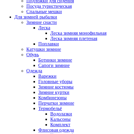
Подложки для сидения
Посуда туристическая
Спальные мешки
Для зимней рыбалки
Зимние снасти
Леска
Леска зимняя монофильная
Леска зимняя плетеная
Поплавки
Катушки зимние
Обувь
Ботинки зимние
Сапоги зимние
Одежда
Варежки
Головные уборы
Зимние костюмы
Зимние куртки
Комбинезоны
Перчатки зимние
Термобельё
Водолазки
Кальсоны
Комплект
Флисовая одежда