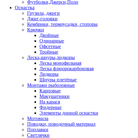
Футболки,Джерси,Поло
Оснастка
Грузила, джиги
Джиг-головки
Кембрики, термоусадки, стопоры
Крючки
Двойные
Одинарные
Офсетные
Тройные
Леска,шнуры,лидкоры
Леска монофильная
Леска флюорокарбоновая
Лидкоры
Шнуры плетёные
Монтажи рыболовные
Карповые
Макушатники
На карася
Фидерные
Элементы донной оснастки
Мотовила
Поводки, поводочный материал
Поплавки
Светлячки