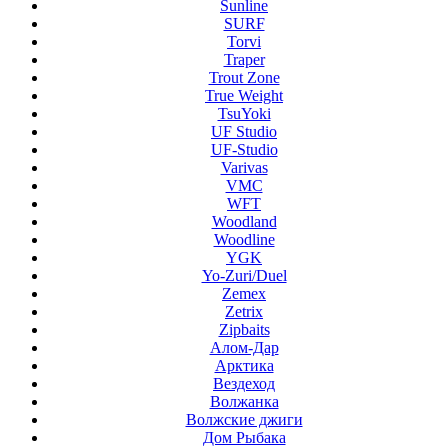
Sunline
SURF
Torvi
Traper
Trout Zone
True Weight
TsuYoki
UF Studio
UF-Studio
Varivas
VMC
WFT
Woodland
Woodline
YGK
Yo-Zuri/Duel
Zemex
Zetrix
Zipbaits
Алом-Дар
Арктика
Вездеход
Волжанка
Волжские джиги
Дом Рыбака