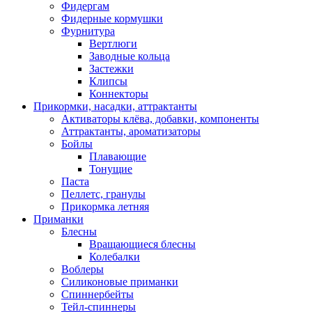
Фидергам
Фидерные кормушки
Фурнитура
Вертлюги
Заводные кольца
Застежки
Клипсы
Коннекторы
Прикормки, насадки, аттрактанты
Активаторы клёва, добавки, компоненты
Аттрактанты, ароматизаторы
Бойлы
Плавающие
Тонущие
Паста
Пеллетс, гранулы
Прикормка летняя
Приманки
Блесны
Вращающиеся блесны
Колебалки
Воблеры
Силиконовые приманки
Спиннербейты
Тейл-спиннеры