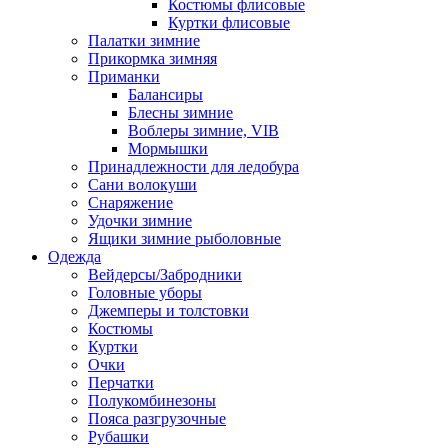
Костюмы флисовые
Куртки флисовые
Палатки зимние
Прикормка зимняя
Приманки
Балансиры
Блесны зимние
Воблеры зимние, VIB
Мормышки
Принадлежности для ледобура
Сани волокуши
Снаряжение
Удочки зимние
Ящики зимние рыболовные
Одежда
Вейдерсы/Забродники
Головные уборы
Джемперы и толстовки
Костюмы
Куртки
Очки
Перчатки
Полукомбинезоны
Пояса разгрузочные
Рубашки