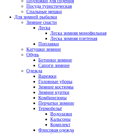
Подложки для сидения
Посуда туристическая
Спальные мешки
Для зимней рыбалки
Зимние снасти
Леска
Леска зимняя монофильная
Леска зимняя плетеная
Поплавки
Катушки зимние
Обувь
Ботинки зимние
Сапоги зимние
Одежда
Варежки
Головные уборы
Зимние костюмы
Зимние куртки
Комбинезоны
Перчатки зимние
Термобельё
Водолазки
Кальсоны
Комплект
Флисовая одежда