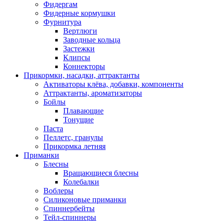
Фидергам
Фидерные кормушки
Фурнитура
Вертлюги
Заводные кольца
Застежки
Клипсы
Коннекторы
Прикормки, насадки, аттрактанты
Активаторы клёва, добавки, компоненты
Аттрактанты, ароматизаторы
Бойлы
Плавающие
Тонущие
Паста
Пеллетс, гранулы
Прикормка летняя
Приманки
Блесны
Вращающиеся блесны
Колебалки
Воблеры
Силиконовые приманки
Спиннербейты
Тейл-спиннеры