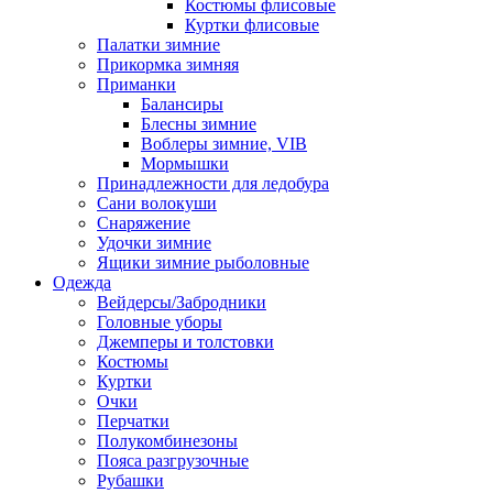
Костюмы флисовые
Куртки флисовые
Палатки зимние
Прикормка зимняя
Приманки
Балансиры
Блесны зимние
Воблеры зимние, VIB
Мормышки
Принадлежности для ледобура
Сани волокуши
Снаряжение
Удочки зимние
Ящики зимние рыболовные
Одежда
Вейдерсы/Забродники
Головные уборы
Джемперы и толстовки
Костюмы
Куртки
Очки
Перчатки
Полукомбинезоны
Пояса разгрузочные
Рубашки