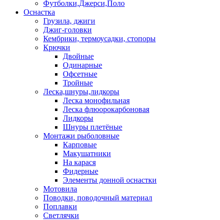
Футболки,Джерси,Поло
Оснастка
Грузила, джиги
Джиг-головки
Кембрики, термоусадки, стопоры
Крючки
Двойные
Одинарные
Офсетные
Тройные
Леска,шнуры,лидкоры
Леска монофильная
Леска флюорокарбоновая
Лидкоры
Шнуры плетёные
Монтажи рыболовные
Карповые
Макушатники
На карася
Фидерные
Элементы донной оснастки
Мотовила
Поводки, поводочный материал
Поплавки
Светлячки