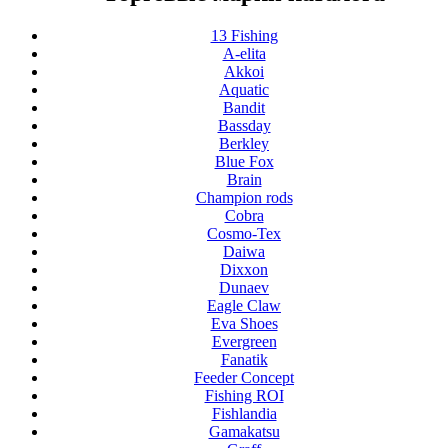
13 Fishing
A-elita
Akkoi
Aquatic
Bandit
Bassday
Berkley
Blue Fox
Brain
Champion rods
Cobra
Cosmo-Tex
Daiwa
Dixxon
Dunaev
Eagle Claw
Eva Shoes
Evergreen
Fanatik
Feeder Concept
Fishing ROI
Fishlandia
Gamakatsu