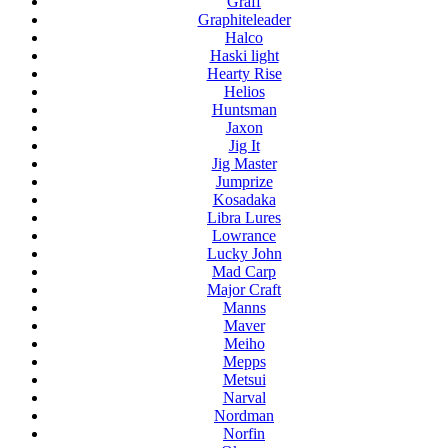
Graff
Graphiteleader
Halco
Haski light
Hearty Rise
Helios
Huntsman
Jaxon
Jig It
Jig Master
Jumprize
Kosadaka
Libra Lures
Lowrance
Lucky John
Mad Carp
Major Craft
Manns
Maver
Meiho
Mepps
Metsui
Narval
Nordman
Norfin