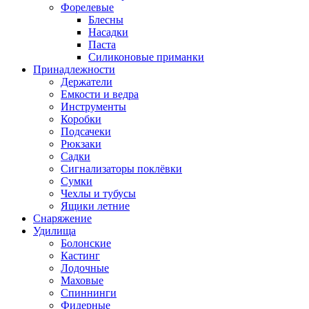
Форелевые
Блесны
Насадки
Паста
Силиконовые приманки
Принадлежности
Держатели
Емкости и ведра
Инструменты
Коробки
Подсачеки
Рюкзаки
Садки
Сигнализаторы поклёвки
Сумки
Чехлы и тубусы
Ящики летние
Снаряжение
Удилища
Болонские
Кастинг
Лодочные
Маховые
Спиннинги
Фидерные