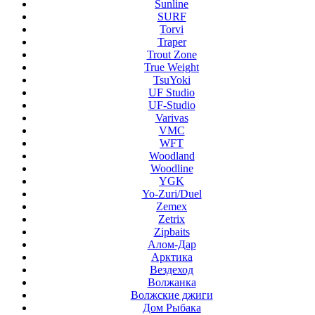
Sunline
SURF
Torvi
Traper
Trout Zone
True Weight
TsuYoki
UF Studio
UF-Studio
Varivas
VMC
WFT
Woodland
Woodline
YGK
Yo-Zuri/Duel
Zemex
Zetrix
Zipbaits
Алом-Дар
Арктика
Вездеход
Волжанка
Волжские джиги
Дом Рыбака