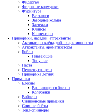
Фидергам
Фидерные кормушки
Фурнитура
Вертлюги
Заводные кольца
Застежки
Клипсы
Коннекторы
Прикормки, насадки, аттрактанты
Активаторы клёва, добавки, компоненты
Аттрактанты, ароматизаторы
Бойлы
Плавающие
Тонущие
Паста
Пеллетс, гранулы
Прикормка летняя
Приманки
Блесны
Вращающиеся блесны
Колебалки
Воблеры
Силиконовые приманки
Спиннербейты
Тейл-спиннеры