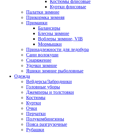
Костюмы флисовые
Куртки флисовые
Палатки зимние
Прикормка зимняя
Приманки
Балансиры
Блесны зимние
Воблеры зимние, VIB
Мормышки
Принадлежности для ледобура
Сани волокуши
Снаряжение
Удочки зимние
Ящики зимние рыболовные
Одежда
Вейдерсы/Забродники
Головные уборы
Джемперы и толстовки
Костюмы
Куртки
Очки
Перчатки
Полукомбинезоны
Пояса разгрузочные
Рубашки