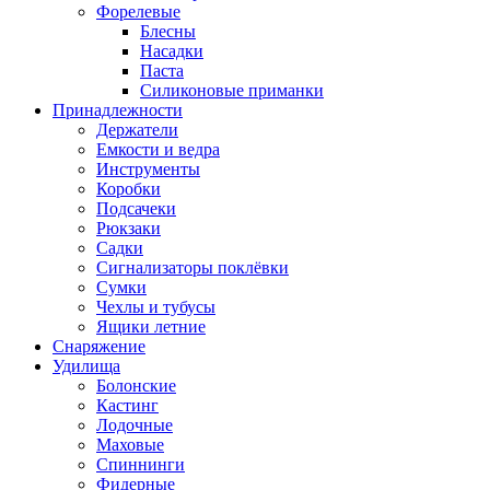
Форелевые
Блесны
Насадки
Паста
Силиконовые приманки
Принадлежности
Держатели
Емкости и ведра
Инструменты
Коробки
Подсачеки
Рюкзаки
Садки
Сигнализаторы поклёвки
Сумки
Чехлы и тубусы
Ящики летние
Снаряжение
Удилища
Болонские
Кастинг
Лодочные
Маховые
Спиннинги
Фидерные