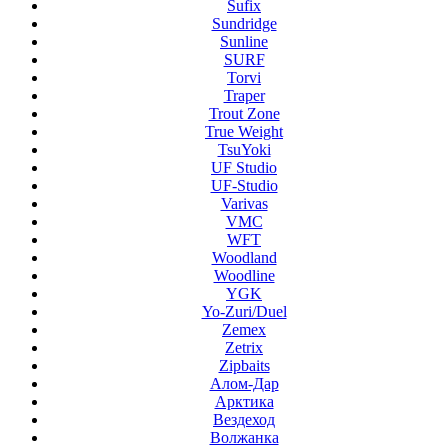
Sufix
Sundridge
Sunline
SURF
Torvi
Traper
Trout Zone
True Weight
TsuYoki
UF Studio
UF-Studio
Varivas
VMC
WFT
Woodland
Woodline
YGK
Yo-Zuri/Duel
Zemex
Zetrix
Zipbaits
Алом-Дар
Арктика
Вездеход
Волжанка