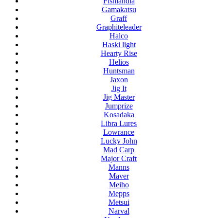
Fishlandia
Gamakatsu
Graff
Graphiteleader
Halco
Haski light
Hearty Rise
Helios
Huntsman
Jaxon
Jig It
Jig Master
Jumprize
Kosadaka
Libra Lures
Lowrance
Lucky John
Mad Carp
Major Craft
Manns
Maver
Meiho
Mepps
Metsui
Narval