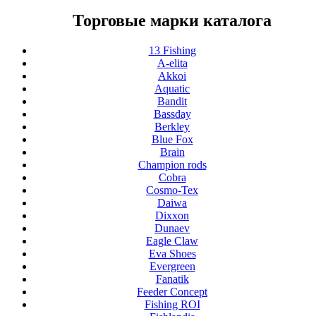
Торговые марки каталога
13 Fishing
A-elita
Akkoi
Aquatic
Bandit
Bassday
Berkley
Blue Fox
Brain
Champion rods
Cobra
Cosmo-Tex
Daiwa
Dixxon
Dunaev
Eagle Claw
Eva Shoes
Evergreen
Fanatik
Feeder Concept
Fishing ROI