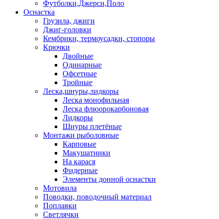
Футболки,Джерси,Поло
Оснастка
Грузила, джиги
Джиг-головки
Кембрики, термоусадки, стопоры
Крючки
Двойные
Одинарные
Офсетные
Тройные
Леска,шнуры,лидкоры
Леска монофильная
Леска флюорокарбоновая
Лидкоры
Шнуры плетёные
Монтажи рыболовные
Карповые
Макушатники
На карася
Фидерные
Элементы донной оснастки
Мотовила
Поводки, поводочный материал
Поплавки
Светлячки