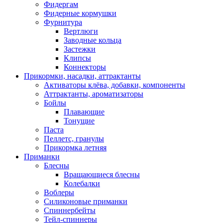
Фидергам
Фидерные кормушки
Фурнитура
Вертлюги
Заводные кольца
Застежки
Клипсы
Коннекторы
Прикормки, насадки, аттрактанты
Активаторы клёва, добавки, компоненты
Аттрактанты, ароматизаторы
Бойлы
Плавающие
Тонущие
Паста
Пеллетс, гранулы
Прикормка летняя
Приманки
Блесны
Вращающиеся блесны
Колебалки
Воблеры
Силиконовые приманки
Спиннербейты
Тейл-спиннеры