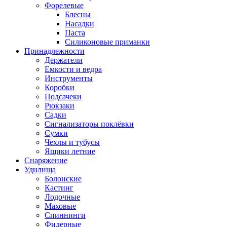
Форелевые
Блесны
Насадки
Паста
Силиконовые приманки
Принадлежности
Держатели
Емкости и ведра
Инструменты
Коробки
Подсачеки
Рюкзаки
Садки
Сигнализаторы поклёвки
Сумки
Чехлы и тубусы
Ящики летние
Снаряжение
Удилища
Болонские
Кастинг
Лодочные
Маховые
Спиннинги
Фидерные