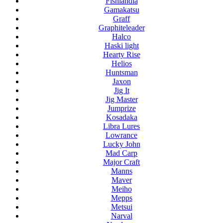
Fishlandia
Gamakatsu
Graff
Graphiteleader
Halco
Haski light
Hearty Rise
Helios
Huntsman
Jaxon
Jig It
Jig Master
Jumprize
Kosadaka
Libra Lures
Lowrance
Lucky John
Mad Carp
Major Craft
Manns
Maver
Meiho
Mepps
Metsui
Narval