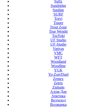
Sufix
Sundridge
Sunline
SURF
Torvi
Traper
Trout Zone
True Weight
TsuYoki
UF Studio
UF-Studio
Varivas
VMC
WFT
Woodland
Woodline
YGK
Yo-Zuri/Duel
Zemex
Zetrix
Zipbaits
Алом-Дар
Арктика
Вездеход
Волжанка