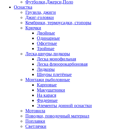
Футболки,Джерси,Поло
Оснастка
Грузила, джиги
Джиг-головки
Кембрики, термоусадки, стопоры
Крючки
Двойные
Одинарные
Офсетные
Тройные
Леска,шнуры,лидкоры
Леска монофильная
Леска флюорокарбоновая
Лидкоры
Шнуры плетёные
Монтажи рыболовные
Карповые
Макушатники
На карася
Фидерные
Элементы донной оснастки
Мотовила
Поводки, поводочный материал
Поплавки
Светлячки