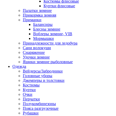
Костюмы флисовые
Куртки флисовые
Палатки зимние
Прикормка зимняя
Приманки
Балансиры
Блесны зимние
Воблеры зимние, VIB
Мормышки
Принадлежности для ледобура
Сани волокуши
Снаряжение
Удочки зимние
Ящики зимние рыболовные
Одежда
Вейдерсы/Забродники
Головные уборы
Джемперы и толстовки
Костюмы
Куртки
Очки
Перчатки
Полукомбинезоны
Пояса разгрузочные
Рубашки