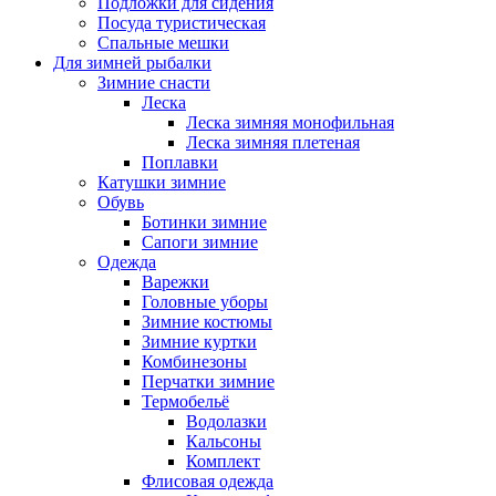
Подложки для сидения
Посуда туристическая
Спальные мешки
Для зимней рыбалки
Зимние снасти
Леска
Леска зимняя монофильная
Леска зимняя плетеная
Поплавки
Катушки зимние
Обувь
Ботинки зимние
Сапоги зимние
Одежда
Варежки
Головные уборы
Зимние костюмы
Зимние куртки
Комбинезоны
Перчатки зимние
Термобельё
Водолазки
Кальсоны
Комплект
Флисовая одежда