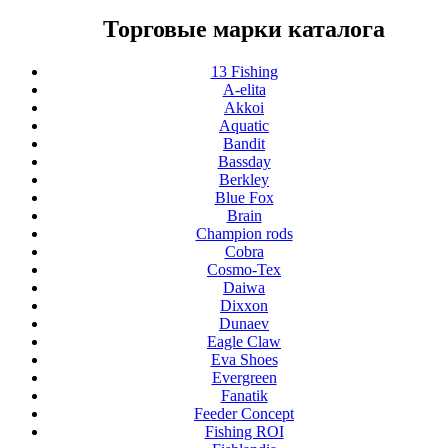
Торговые марки каталога
13 Fishing
A-elita
Akkoi
Aquatic
Bandit
Bassday
Berkley
Blue Fox
Brain
Champion rods
Cobra
Cosmo-Tex
Daiwa
Dixxon
Dunaev
Eagle Claw
Eva Shoes
Evergreen
Fanatik
Feeder Concept
Fishing ROI