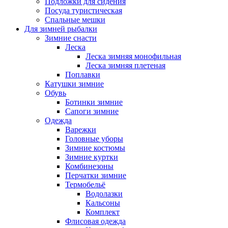
Подложки для сидения
Посуда туристическая
Спальные мешки
Для зимней рыбалки
Зимние снасти
Леска
Леска зимняя монофильная
Леска зимняя плетеная
Поплавки
Катушки зимние
Обувь
Ботинки зимние
Сапоги зимние
Одежда
Варежки
Головные уборы
Зимние костюмы
Зимние куртки
Комбинезоны
Перчатки зимние
Термобельё
Водолазки
Кальсоны
Комплект
Флисовая одежда