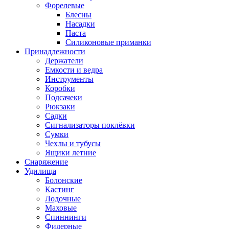
Форелевые
Блесны
Насадки
Паста
Силиконовые приманки
Принадлежности
Держатели
Емкости и ведра
Инструменты
Коробки
Подсачеки
Рюкзаки
Садки
Сигнализаторы поклёвки
Сумки
Чехлы и тубусы
Ящики летние
Снаряжение
Удилища
Болонские
Кастинг
Лодочные
Маховые
Спиннинги
Фидерные