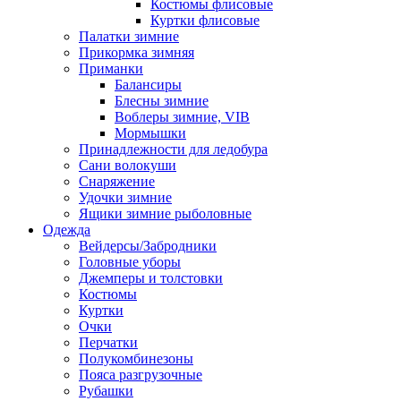
Костюмы флисовые
Куртки флисовые
Палатки зимние
Прикормка зимняя
Приманки
Балансиры
Блесны зимние
Воблеры зимние, VIB
Мормышки
Принадлежности для ледобура
Сани волокуши
Снаряжение
Удочки зимние
Ящики зимние рыболовные
Одежда
Вейдерсы/Забродники
Головные уборы
Джемперы и толстовки
Костюмы
Куртки
Очки
Перчатки
Полукомбинезоны
Пояса разгрузочные
Рубашки