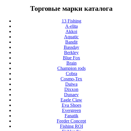
Торговые марки каталога
13 Fishing
A-elita
Akkoi
Aquatic
Bandit
Bassday
Berkley
Blue Fox
Brain
Champion rods
Cobra
Cosmo-Tex
Daiwa
Dixxon
Dunaev
Eagle Claw
Eva Shoes
Evergreen
Fanatik
Feeder Concept
Fishing ROI