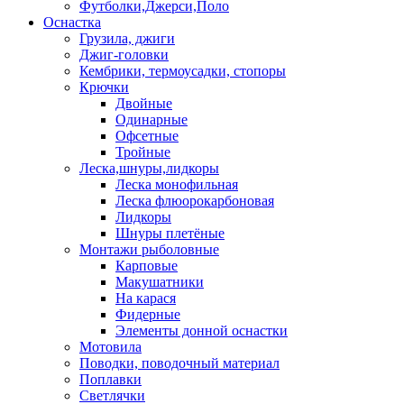
Футболки,Джерси,Поло
Оснастка
Грузила, джиги
Джиг-головки
Кембрики, термоусадки, стопоры
Крючки
Двойные
Одинарные
Офсетные
Тройные
Леска,шнуры,лидкоры
Леска монофильная
Леска флюорокарбоновая
Лидкоры
Шнуры плетёные
Монтажи рыболовные
Карповые
Макушатники
На карася
Фидерные
Элементы донной оснастки
Мотовила
Поводки, поводочный материал
Поплавки
Светлячки