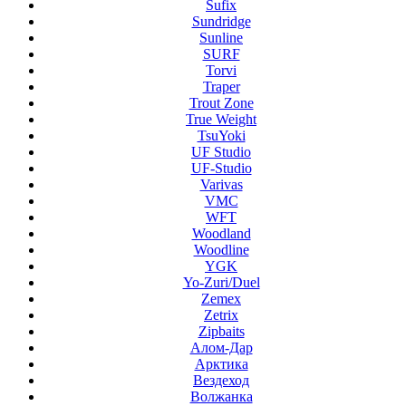
Sufix
Sundridge
Sunline
SURF
Torvi
Traper
Trout Zone
True Weight
TsuYoki
UF Studio
UF-Studio
Varivas
VMC
WFT
Woodland
Woodline
YGK
Yo-Zuri/Duel
Zemex
Zetrix
Zipbaits
Алом-Дар
Арктика
Вездеход
Волжанка