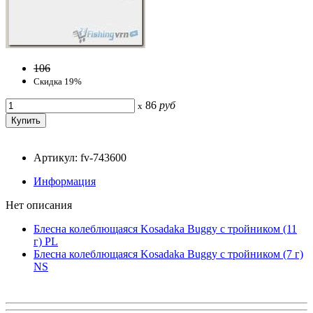
106
Скидка 19%
86
руб
x
Артикул: fv-743600
Информация
Нет описания
Блесна колеблющаяся Kosadaka Buggy с тройником (11
г) PL
Блесна колеблющаяся Kosadaka Buggy с тройником (7 г)
NS