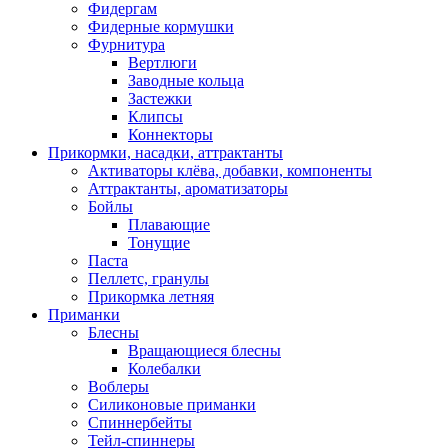
Фидергам
Фидерные кормушки
Фурнитура
Вертлюги
Заводные кольца
Застежки
Клипсы
Коннекторы
Прикормки, насадки, аттрактанты
Активаторы клёва, добавки, компоненты
Аттрактанты, ароматизаторы
Бойлы
Плавающие
Тонущие
Паста
Пеллетс, гранулы
Прикормка летняя
Приманки
Блесны
Вращающиеся блесны
Колебалки
Воблеры
Силиконовые приманки
Спиннербейты
Тейл-спиннеры