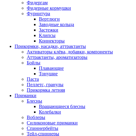
Фидергам
Фидерные кормушки
Фурнитура
Вертлюги
Заводные кольца
Застежки
Клипсы
Коннекторы
Прикормки, насадки, аттрактанты
Активаторы клёва, добавки, компоненты
Аттрактанты, ароматизаторы
Бойлы
Плавающие
Тонущие
Паста
Пеллетс, гранулы
Прикормка летняя
Приманки
Блесны
Вращающиеся блесны
Колебалки
Воблеры
Силиконовые приманки
Спиннербейты
Тейл-спиннеры