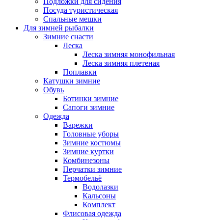
Подложки для сидения
Посуда туристическая
Спальные мешки
Для зимней рыбалки
Зимние снасти
Леска
Леска зимняя монофильная
Леска зимняя плетеная
Поплавки
Катушки зимние
Обувь
Ботинки зимние
Сапоги зимние
Одежда
Варежки
Головные уборы
Зимние костюмы
Зимние куртки
Комбинезоны
Перчатки зимние
Термобельё
Водолазки
Кальсоны
Комплект
Флисовая одежда