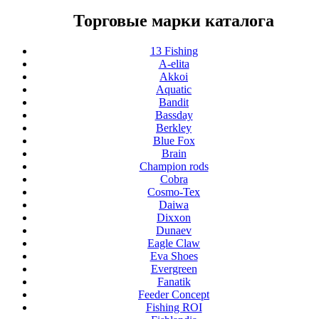
Торговые марки каталога
13 Fishing
A-elita
Akkoi
Aquatic
Bandit
Bassday
Berkley
Blue Fox
Brain
Champion rods
Cobra
Cosmo-Tex
Daiwa
Dixxon
Dunaev
Eagle Claw
Eva Shoes
Evergreen
Fanatik
Feeder Concept
Fishing ROI