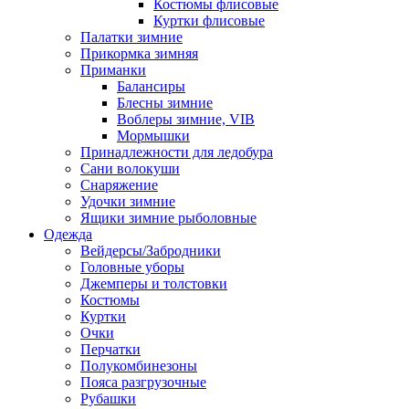
Костюмы флисовые
Куртки флисовые
Палатки зимние
Прикормка зимняя
Приманки
Балансиры
Блесны зимние
Воблеры зимние, VIB
Мормышки
Принадлежности для ледобура
Сани волокуши
Снаряжение
Удочки зимние
Ящики зимние рыболовные
Одежда
Вейдерсы/Забродники
Головные уборы
Джемперы и толстовки
Костюмы
Куртки
Очки
Перчатки
Полукомбинезоны
Пояса разгрузочные
Рубашки