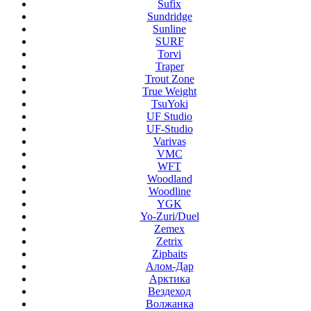
Sufix
Sundridge
Sunline
SURF
Torvi
Traper
Trout Zone
True Weight
TsuYoki
UF Studio
UF-Studio
Varivas
VMC
WFT
Woodland
Woodline
YGK
Yo-Zuri/Duel
Zemex
Zetrix
Zipbaits
Алом-Дар
Арктика
Вездеход
Волжанка