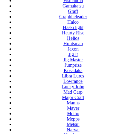
Fishlandia
Gamakatsu
Graff
Graphiteleader
Halco
Haski light
Hearty Rise
Helios
Huntsman
Jaxon
Jig It
Jig Master
Jumprize
Kosadaka
Libra Lures
Lowrance
Lucky John
Mad Carp
Major Craft
Manns
Maver
Meiho
Mepps
Metsui
Narval