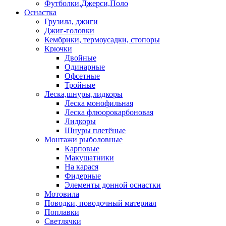
Футболки,Джерси,Поло
Оснастка
Грузила, джиги
Джиг-головки
Кембрики, термоусадки, стопоры
Крючки
Двойные
Одинарные
Офсетные
Тройные
Леска,шнуры,лидкоры
Леска монофильная
Леска флюорокарбоновая
Лидкоры
Шнуры плетёные
Монтажи рыболовные
Карповые
Макушатники
На карася
Фидерные
Элементы донной оснастки
Мотовила
Поводки, поводочный материал
Поплавки
Светлячки