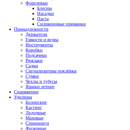
Форелевые
Блесны
Насадки
Паста
Силиконовые приманки
Принадлежности
Держатели
Емкости и ведра
Инструменты
Коробки
Подсачеки
Рюкзаки
Садки
Сигнализаторы поклёвки
Сумки
Чехлы и тубусы
Ящики летние
Снаряжение
Удилища
Болонские
Кастинг
Лодочные
Маховые
Спиннинги
Фидерные