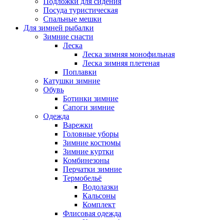
Подложки для сидения
Посуда туристическая
Спальные мешки
Для зимней рыбалки
Зимние снасти
Леска
Леска зимняя монофильная
Леска зимняя плетеная
Поплавки
Катушки зимние
Обувь
Ботинки зимние
Сапоги зимние
Одежда
Варежки
Головные уборы
Зимние костюмы
Зимние куртки
Комбинезоны
Перчатки зимние
Термобельё
Водолазки
Кальсоны
Комплект
Флисовая одежда