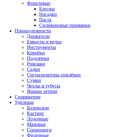
Форелевые
Блесны
Насадки
Паста
Силиконовые приманки
Принадлежности
Держатели
Емкости и ведра
Инструменты
Коробки
Подсачеки
Рюкзаки
Садки
Сигнализаторы поклёвки
Сумки
Чехлы и тубусы
Ящики летние
Снаряжение
Удилища
Болонские
Кастинг
Лодочные
Маховые
Спиннинги
Фидерные