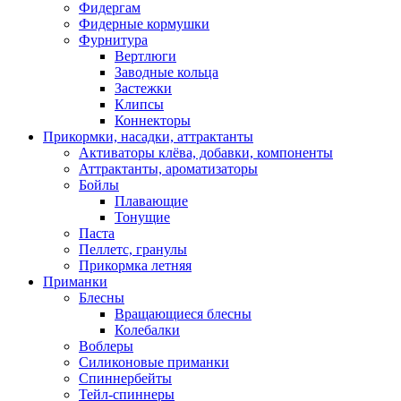
Фидергам
Фидерные кормушки
Фурнитура
Вертлюги
Заводные кольца
Застежки
Клипсы
Коннекторы
Прикормки, насадки, аттрактанты
Активаторы клёва, добавки, компоненты
Аттрактанты, ароматизаторы
Бойлы
Плавающие
Тонущие
Паста
Пеллетс, гранулы
Прикормка летняя
Приманки
Блесны
Вращающиеся блесны
Колебалки
Воблеры
Силиконовые приманки
Спиннербейты
Тейл-спиннеры