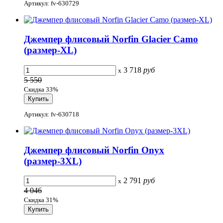
Артикул: fv-630729
Джемпер флисовый Norfin Glacier Camo
(размер-XL)
3 718
руб
x
5 550
Скидка 33%
Артикул: fv-630718
Джемпер флисовый Norfin Onyx
(размер-3XL)
2 791
руб
x
4 046
Скидка 31%