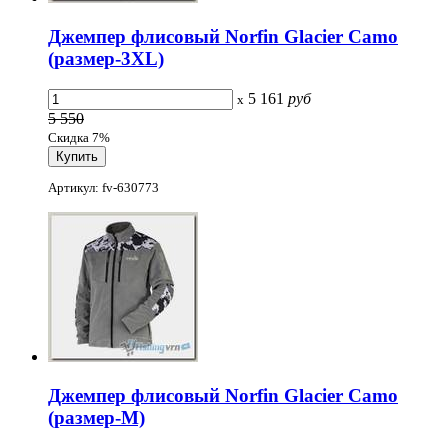
Джемпер флисовый Norfin Glacier Camo
(размер-3XL)
5 161
руб
x
5 550
Скидка 7%
Артикул: fv-630773
Джемпер флисовый Norfin Glacier Camo
(размер-M)