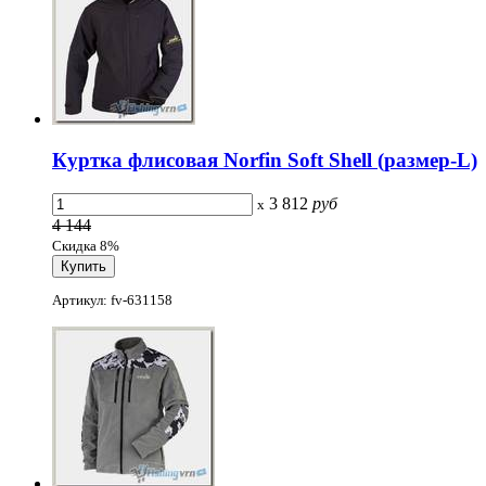
Куртка флисовая Norfin Soft Shell (размер-L)
3 812
руб
x
4 144
Скидка 8%
Артикул: fv-631158