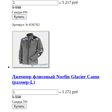
5 217
руб
x
5 550
Скидка 6%
Артикул: fv-630762
Джемпер флисовый Norfin Glacier Camo
(размер-L)
5 272
руб
x
5 550
Скидка 5%