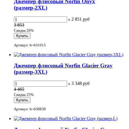
Джемпер флисовый Norfin Onyx
(размер-2XL)
2 851
руб
x
3 853
Скидка 26%
Артикул: fv-631015
Джемпер флисовый Norfin Glacier Gray
(размер-3XL)
3 348
руб
x
4 465
Скидка 25%
Артикул: fv-630839