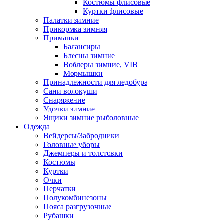
Костюмы флисовые
Куртки флисовые
Палатки зимние
Прикормка зимняя
Приманки
Балансиры
Блесны зимние
Воблеры зимние, VIB
Мормышки
Принадлежности для ледобура
Сани волокуши
Снаряжение
Удочки зимние
Ящики зимние рыболовные
Одежда
Вейдерсы/Забродники
Головные уборы
Джемперы и толстовки
Костюмы
Куртки
Очки
Перчатки
Полукомбинезоны
Пояса разгрузочные
Рубашки