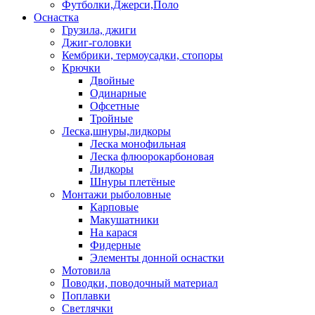
Футболки,Джерси,Поло
Оснастка
Грузила, джиги
Джиг-головки
Кембрики, термоусадки, стопоры
Крючки
Двойные
Одинарные
Офсетные
Тройные
Леска,шнуры,лидкоры
Леска монофильная
Леска флюорокарбоновая
Лидкоры
Шнуры плетёные
Монтажи рыболовные
Карповые
Макушатники
На карася
Фидерные
Элементы донной оснастки
Мотовила
Поводки, поводочный материал
Поплавки
Светлячки