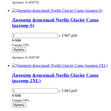
Артикул: fv-630751
Джемпер флисовый Norfin Glacier Camo
(размер-S)
3 607
руб
x
5 550
Скидка 35%
Артикул: fv-630740
Джемпер флисовый Norfin Glacier Camo
(размер-2XL)
3 663
руб
x
5 550
Скидка 34%