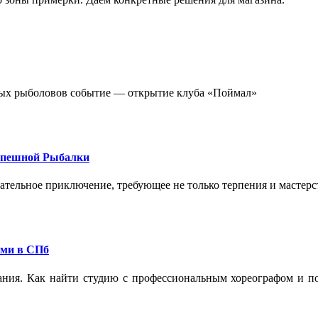
стных рыболовов событие — открытие клуба «Поймал»
спешной Рыбалки
екательное приключение, требующее не только терпения и мастер
ами в СПб
ания. Как найти студию с профессиональным хореографом и по