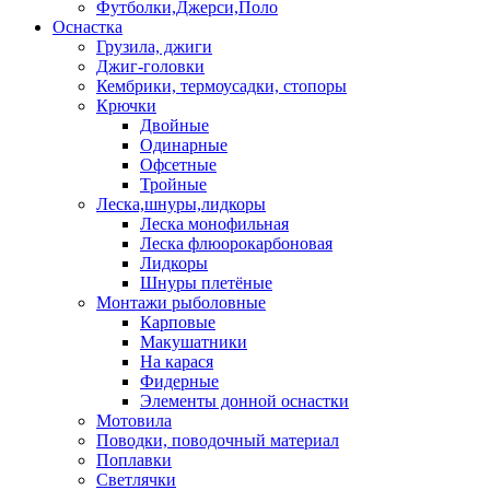
Футболки,Джерси,Поло
Оснастка
Грузила, джиги
Джиг-головки
Кембрики, термоусадки, стопоры
Крючки
Двойные
Одинарные
Офсетные
Тройные
Леска,шнуры,лидкоры
Леска монофильная
Леска флюорокарбоновая
Лидкоры
Шнуры плетёные
Монтажи рыболовные
Карповые
Макушатники
На карася
Фидерные
Элементы донной оснастки
Мотовила
Поводки, поводочный материал
Поплавки
Светлячки