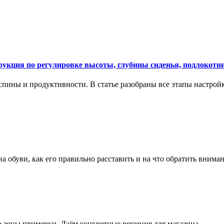
укция по регулировке высоты, глубины сиденья, подлокотни
спины и продуктивности. В статье разобраны все этапы настройк
на обуви, как его правильно расставить и на что обратить вним
о зоны примерки. Даём конкретные решения для магазина.