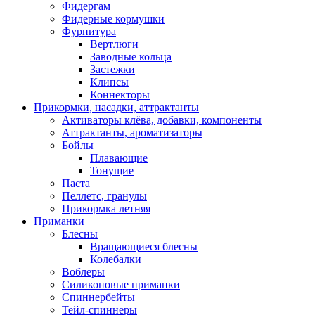
Фидергам
Фидерные кормушки
Фурнитура
Вертлюги
Заводные кольца
Застежки
Клипсы
Коннекторы
Прикормки, насадки, аттрактанты
Активаторы клёва, добавки, компоненты
Аттрактанты, ароматизаторы
Бойлы
Плавающие
Тонущие
Паста
Пеллетс, гранулы
Прикормка летняя
Приманки
Блесны
Вращающиеся блесны
Колебалки
Воблеры
Силиконовые приманки
Спиннербейты
Тейл-спиннеры