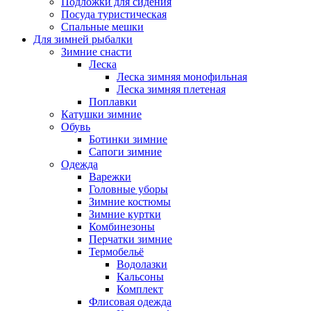
Подложки для сидения
Посуда туристическая
Спальные мешки
Для зимней рыбалки
Зимние снасти
Леска
Леска зимняя монофильная
Леска зимняя плетеная
Поплавки
Катушки зимние
Обувь
Ботинки зимние
Сапоги зимние
Одежда
Варежки
Головные уборы
Зимние костюмы
Зимние куртки
Комбинезоны
Перчатки зимние
Термобельё
Водолазки
Кальсоны
Комплект
Флисовая одежда