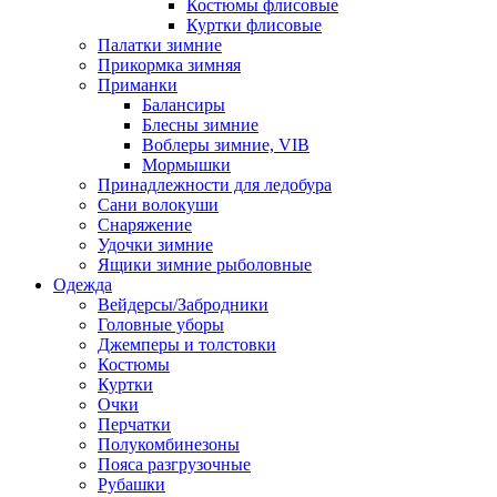
Костюмы флисовые
Куртки флисовые
Палатки зимние
Прикормка зимняя
Приманки
Балансиры
Блесны зимние
Воблеры зимние, VIB
Мормышки
Принадлежности для ледобура
Сани волокуши
Снаряжение
Удочки зимние
Ящики зимние рыболовные
Одежда
Вейдерсы/Забродники
Головные уборы
Джемперы и толстовки
Костюмы
Куртки
Очки
Перчатки
Полукомбинезоны
Пояса разгрузочные
Рубашки