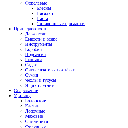
Форелевые
Блесны
Насадки
Паста
Силиконовые приманки
Принадлежности
Держатели
Емкости и ведра
Инструменты
Коробки
Подсачеки
Рюкзаки
Садки
Сигнализаторы поклёвки
Сумки
Чехлы и тубусы
Ящики летние
Снаряжение
Удилища
Болонские
Кастинг
Лодочные
Маховые
Спиннинги
Фидерные