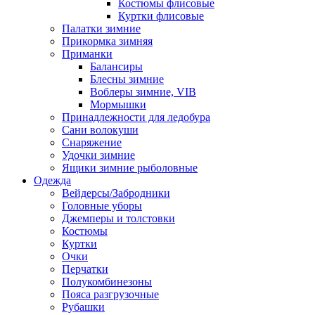
Костюмы флисовые
Куртки флисовые
Палатки зимние
Прикормка зимняя
Приманки
Балансиры
Блесны зимние
Воблеры зимние, VIB
Мормышки
Принадлежности для ледобура
Сани волокуши
Снаряжение
Удочки зимние
Ящики зимние рыболовные
Одежда
Вейдерсы/Забродники
Головные уборы
Джемперы и толстовки
Костюмы
Куртки
Очки
Перчатки
Полукомбинезоны
Пояса разгрузочные
Рубашки