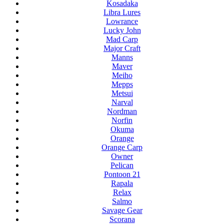
Kosadaka
Libra Lures
Lowrance
Lucky John
Mad Carp
Major Craft
Manns
Maver
Meiho
Mepps
Metsui
Narval
Nordman
Norfin
Okuma
Orange
Orange Carp
Owner
Pelican
Pontoon 21
Rapala
Relax
Salmo
Savage Gear
Scorana