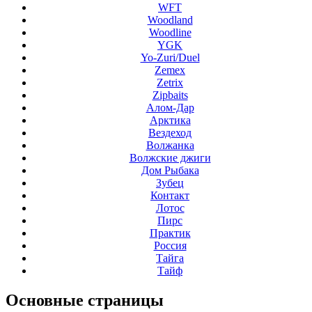
WFT
Woodland
Woodline
YGK
Yo-Zuri/Duel
Zemex
Zetrix
Zipbaits
Алом-Дар
Арктика
Вездеход
Волжанка
Волжские джиги
Дом Рыбака
Зубец
Контакт
Лотос
Пирс
Практик
Россия
Тайга
Тайф
Основные
страницы