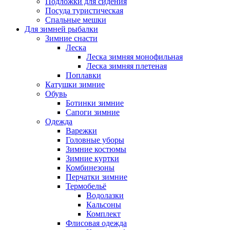
Подложки для сидения
Посуда туристическая
Спальные мешки
Для зимней рыбалки
Зимние снасти
Леска
Леска зимняя монофильная
Леска зимняя плетеная
Поплавки
Катушки зимние
Обувь
Ботинки зимние
Сапоги зимние
Одежда
Варежки
Головные уборы
Зимние костюмы
Зимние куртки
Комбинезоны
Перчатки зимние
Термобельё
Водолазки
Кальсоны
Комплект
Флисовая одежда