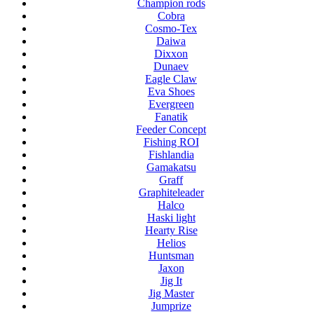
Champion rods
Cobra
Cosmo-Tex
Daiwa
Dixxon
Dunaev
Eagle Claw
Eva Shoes
Evergreen
Fanatik
Feeder Concept
Fishing ROI
Fishlandia
Gamakatsu
Graff
Graphiteleader
Halco
Haski light
Hearty Rise
Helios
Huntsman
Jaxon
Jig It
Jig Master
Jumprize