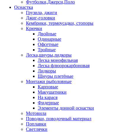
Футболки,Джерси,Поло
Оснастка
Грузила, джиги
Джиг-головки
Кембрики, термоусадки, стопоры
Крючки
Двойные
Одинарные
Офсетные
Тройные
Леска,шнуры,лидкоры
Леска монофильная
Леска флюорокарбоновая
Лидкоры
Шнуры плетёные
Монтажи рыболовные
Карповые
Макушатники
На карася
Фидерные
Элементы донной оснастки
Мотовила
Поводки, поводочный материал
Поплавки
Светлячки