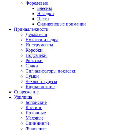
Форелевые
Блесны
Насадки
Паста
Силиконовые приманки
Принадлежности
Держатели
Емкости и ведра
Инструменты
Коробки
Подсачеки
Рюкзаки
Садки
Сигнализаторы поклёвки
Сумки
Чехлы и тубусы
Ящики летние
Снаряжение
Удилища
Болонские
Кастинг
Лодочные
Маховые
Спиннинги
Фидерные