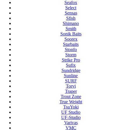
Seafox
Select
Sensas
Sfish
Shimano
Smith
Sonik Baits
Soorex
Starbaits
Stonfo
Storm
Strike Pro
Sufix
Sundridge
Sunline
SURF
Torvi
Traper
Trout Zone
True Weight
TsuYoki
UF Studio
UF-Studio
Varivas
VMC