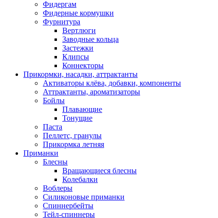
Фидергам
Фидерные кормушки
Фурнитура
Вертлюги
Заводные кольца
Застежки
Клипсы
Коннекторы
Прикормки, насадки, аттрактанты
Активаторы клёва, добавки, компоненты
Аттрактанты, ароматизаторы
Бойлы
Плавающие
Тонущие
Паста
Пеллетс, гранулы
Прикормка летняя
Приманки
Блесны
Вращающиеся блесны
Колебалки
Воблеры
Силиконовые приманки
Спиннербейты
Тейл-спиннеры