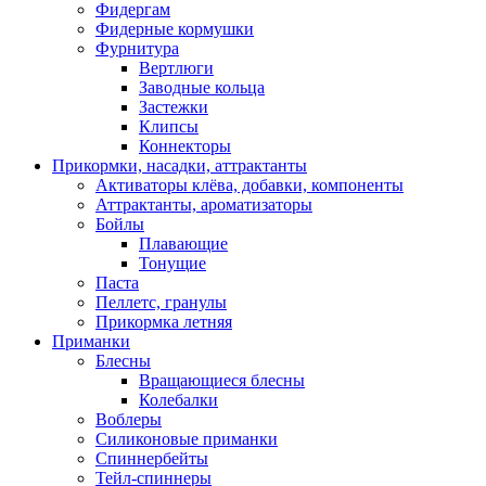
Фидергам
Фидерные кормушки
Фурнитура
Вертлюги
Заводные кольца
Застежки
Клипсы
Коннекторы
Прикормки, насадки, аттрактанты
Активаторы клёва, добавки, компоненты
Аттрактанты, ароматизаторы
Бойлы
Плавающие
Тонущие
Паста
Пеллетс, гранулы
Прикормка летняя
Приманки
Блесны
Вращающиеся блесны
Колебалки
Воблеры
Силиконовые приманки
Спиннербейты
Тейл-спиннеры