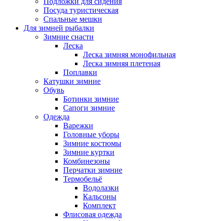
Подложки для сидения
Посуда туристическая
Спальные мешки
Для зимней рыбалки
Зимние снасти
Леска
Леска зимняя монофильная
Леска зимняя плетеная
Поплавки
Катушки зимние
Обувь
Ботинки зимние
Сапоги зимние
Одежда
Варежки
Головные уборы
Зимние костюмы
Зимние куртки
Комбинезоны
Перчатки зимние
Термобельё
Водолазки
Кальсоны
Комплект
Флисовая одежда