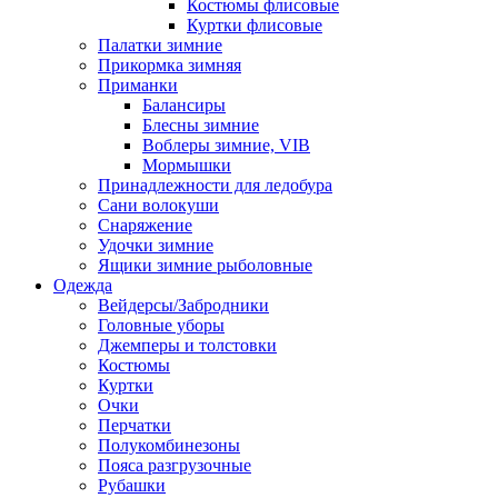
Костюмы флисовые
Куртки флисовые
Палатки зимние
Прикормка зимняя
Приманки
Балансиры
Блесны зимние
Воблеры зимние, VIB
Мормышки
Принадлежности для ледобура
Сани волокуши
Снаряжение
Удочки зимние
Ящики зимние рыболовные
Одежда
Вейдерсы/Забродники
Головные уборы
Джемперы и толстовки
Костюмы
Куртки
Очки
Перчатки
Полукомбинезоны
Пояса разгрузочные
Рубашки