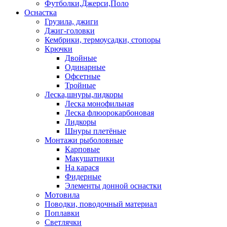
Футболки,Джерси,Поло
Оснастка
Грузила, джиги
Джиг-головки
Кембрики, термоусадки, стопоры
Крючки
Двойные
Одинарные
Офсетные
Тройные
Леска,шнуры,лидкоры
Леска монофильная
Леска флюорокарбоновая
Лидкоры
Шнуры плетёные
Монтажи рыболовные
Карповые
Макушатники
На карася
Фидерные
Элементы донной оснастки
Мотовила
Поводки, поводочный материал
Поплавки
Светлячки