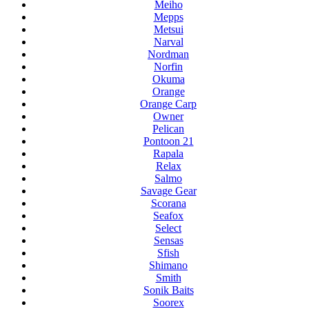
Meiho
Mepps
Metsui
Narval
Nordman
Norfin
Okuma
Orange
Orange Carp
Owner
Pelican
Pontoon 21
Rapala
Relax
Salmo
Savage Gear
Scorana
Seafox
Select
Sensas
Sfish
Shimano
Smith
Sonik Baits
Soorex