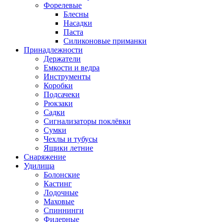
Форелевые
Блесны
Насадки
Паста
Силиконовые приманки
Принадлежности
Держатели
Емкости и ведра
Инструменты
Коробки
Подсачеки
Рюкзаки
Садки
Сигнализаторы поклёвки
Сумки
Чехлы и тубусы
Ящики летние
Снаряжение
Удилища
Болонские
Кастинг
Лодочные
Маховые
Спиннинги
Фидерные