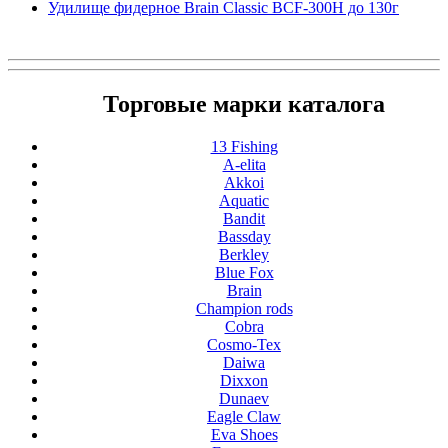
Удилище фидерное Brain Classic BCF-300H до 130г
Торговые марки каталога
13 Fishing
A-elita
Akkoi
Aquatic
Bandit
Bassday
Berkley
Blue Fox
Brain
Champion rods
Cobra
Cosmo-Tex
Daiwa
Dixxon
Dunaev
Eagle Claw
Eva Shoes