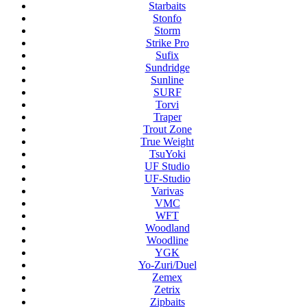
Starbaits
Stonfo
Storm
Strike Pro
Sufix
Sundridge
Sunline
SURF
Torvi
Traper
Trout Zone
True Weight
TsuYoki
UF Studio
UF-Studio
Varivas
VMC
WFT
Woodland
Woodline
YGK
Yo-Zuri/Duel
Zemex
Zetrix
Zipbaits