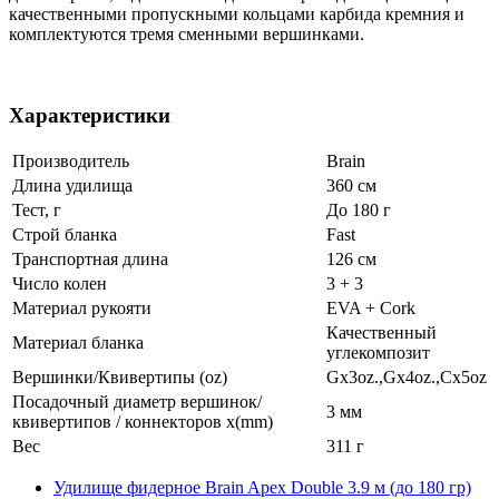
качественными пропускными кольцами карбида кремния и
комплектуются тремя сменными вершинками.
Характеристики
Производитель
Brain
Длина удилища
360 см
Тест, г
До 180 г
Строй бланка
Fast
Транспортная длина
126 см
Число колен
3 + 3
Материал рукояти
EVA + Cork
Качественный
Материал бланка
углекомпозит
Вершинки/Квивертипы (oz)
Gх3oz.,Gх4oz.,Cх5oz
Посадочный диаметр вершинок/
3 мм
квивертипов / коннекторов x(mm)
Вес
311 г
Удилище фидерное Brain Apex Double 3.9 м (до 180 гр)