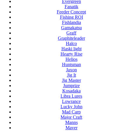
Evergreen
Fanatik
Feeder Concept
Fishing ROI
Fishlandia
Gamakatsu
Graff
Graphiteleader
Halco
Haski light
Hearty Rise
Helios
Huntsman
Jaxon
Jig It
Jig Master
Jumprize
Kosadaka
Libra Lures
Lowrance
Lucky John
Mad Carp
Major Craft
Manns
Maver