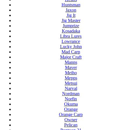
Huntsman
Jaxon
Jig It
Jig Master
Jumprize
Kosadaka
Libra Lures
Lowrance
Lucky John
Mad Carp
Major Craft
Manns
Maver
Meiho
Mepps
Metsui
Narval
Nordman
Norfin
Okuma
Orange
Orange Carp
Owner
Pelican