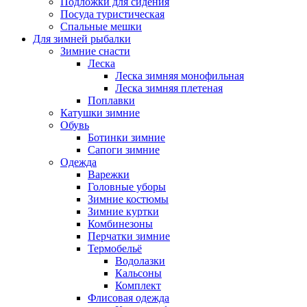
Подложки для сидения
Посуда туристическая
Спальные мешки
Для зимней рыбалки
Зимние снасти
Леска
Леска зимняя монофильная
Леска зимняя плетеная
Поплавки
Катушки зимние
Обувь
Ботинки зимние
Сапоги зимние
Одежда
Варежки
Головные уборы
Зимние костюмы
Зимние куртки
Комбинезоны
Перчатки зимние
Термобельё
Водолазки
Кальсоны
Комплект
Флисовая одежда