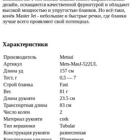
дизайн, оснащаются качественной фурнитурой и обладают
высокой мощностью и упругостью бланков. Но всё-таки,
конёк Master Jet - небольшие и быстрые речки, где бланки
лучше всего проявляют свой потенциал.
Характеристики
Производитель
Metsui
Артикул
Mets-MasJ-522UL
Длина уд
157 см
Тест, г
0,5 — 7
Строй бланка
Fast
Вес
81 г
Длина рукояти
23.5 см
Транспортная длина
83 см
Число колен
2
Материал рукояти
cork
Тип вершинки
Tubular
Конструкция рукояти
разнесенная
Конструкция удилища
Штекерная