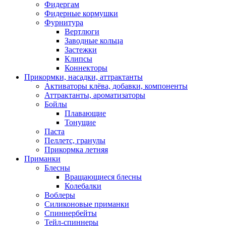
Фидергам
Фидерные кормушки
Фурнитура
Вертлюги
Заводные кольца
Застежки
Клипсы
Коннекторы
Прикормки, насадки, аттрактанты
Активаторы клёва, добавки, компоненты
Аттрактанты, ароматизаторы
Бойлы
Плавающие
Тонущие
Паста
Пеллетс, гранулы
Прикормка летняя
Приманки
Блесны
Вращающиеся блесны
Колебалки
Воблеры
Силиконовые приманки
Спиннербейты
Тейл-спиннеры