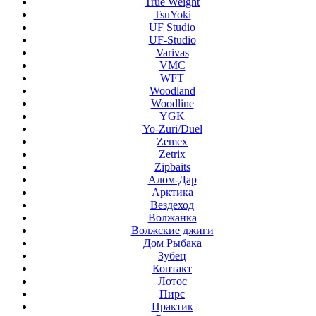
True Weight
TsuYoki
UF Studio
UF-Studio
Varivas
VMC
WFT
Woodland
Woodline
YGK
Yo-Zuri/Duel
Zemex
Zetrix
Zipbaits
Алом-Дар
Арктика
Вездеход
Волжанка
Волжские джиги
Дом Рыбака
Зубец
Контакт
Лотос
Пирс
Практик