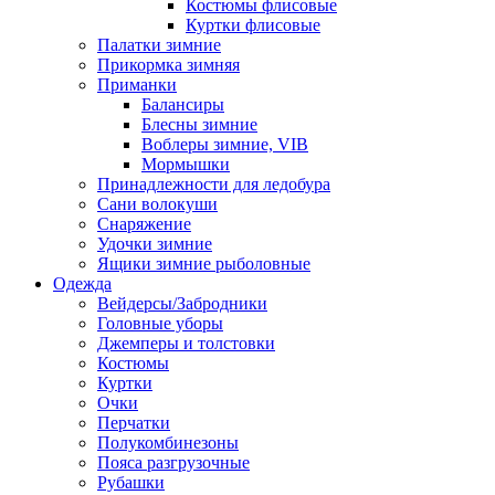
Костюмы флисовые
Куртки флисовые
Палатки зимние
Прикормка зимняя
Приманки
Балансиры
Блесны зимние
Воблеры зимние, VIB
Мормышки
Принадлежности для ледобура
Сани волокуши
Снаряжение
Удочки зимние
Ящики зимние рыболовные
Одежда
Вейдерсы/Забродники
Головные уборы
Джемперы и толстовки
Костюмы
Куртки
Очки
Перчатки
Полукомбинезоны
Пояса разгрузочные
Рубашки