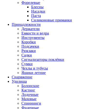
Форелевые
Блесны
Насадки
Паста
Силиконовые приманки
Принадлежности
Держатели
Емкости и ведра
Инструменты
Коробки
Подсачеки
Рюкзаки
Садки
Сигнализаторы поклёвки
Сумки
Чехлы и тубусы
Ящики летние
Снаряжение
Удилища
Болонские
Кастинг
Лодочные
Маховые
Спиннинги
Фидерные