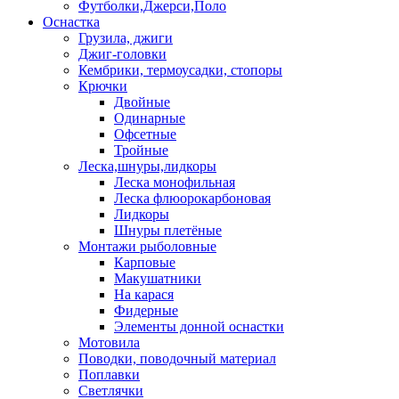
Футболки,Джерси,Поло
Оснастка
Грузила, джиги
Джиг-головки
Кембрики, термоусадки, стопоры
Крючки
Двойные
Одинарные
Офсетные
Тройные
Леска,шнуры,лидкоры
Леска монофильная
Леска флюорокарбоновая
Лидкоры
Шнуры плетёные
Монтажи рыболовные
Карповые
Макушатники
На карася
Фидерные
Элементы донной оснастки
Мотовила
Поводки, поводочный материал
Поплавки
Светлячки