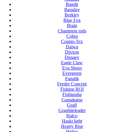
Bandit
Bassday
Berkley
Blue Fox
Brain
Champion rods
Cobra
Cosmo-Tex
Daiwa
Dixxon
Dunaev
Eagle Claw
Eva Shoes
Evergreen
Fanatik
Feeder Concept
Fishing ROI
Fishlandia
Gamakatsu
Graff
Graphiteleader
Halco
Haski light
Hearty Rise
Helios