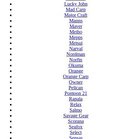
Lucky John
Mad Carp
Major Craft
Manns
Maver
Meiho
Mepps
Metsui
Narval
Nordman
Norfin
Okuma
Orange
Orange Carp
Owner
Pelican
Pontoon 21
Rapala
Relax
Salmo
Savage Gear
Scorana
Seafox
Select
Sensas