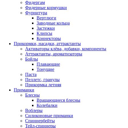
Фидергам
Фидерные кормушки
Фурнитура
Вертлюги
Заводные кольца
Застежки
Клипсы
Коннекторы
Прикормки, насадки, аттрактанты
Активаторы клёва, добавки, компоненты
Аттрактанты, ароматизаторы
Бойлы
Плавающие
Тонущие
Паста
Пеллетс, гранулы
Прикормка летняя
Приманки
Блесны
Вращающиеся блесны
Колебалки
Воблеры
Силиконовые приманки
Спиннербейты
Тейл-спиннеры