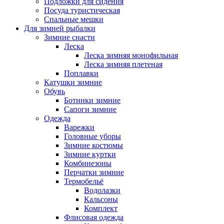
Подложки для сидения
Посуда туристическая
Спальные мешки
Для зимней рыбалки
Зимние снасти
Леска
Леска зимняя монофильная
Леска зимняя плетеная
Поплавки
Катушки зимние
Обувь
Ботинки зимние
Сапоги зимние
Одежда
Варежки
Головные уборы
Зимние костюмы
Зимние куртки
Комбинезоны
Перчатки зимние
Термобельё
Водолазки
Кальсоны
Комплект
Флисовая одежда