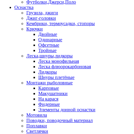
Футболки,Джерси,Поло
Оснастка
Грузила, джиги
Джиг-головки
Кембрики, термоусадки, стопоры
Крючки
Двойные
Одинарные
Офсетные
Тройные
Леска,шнуры,лидкоры
Леска монофильная
Леска флюорокарбоновая
Лидкоры
Шнуры плетёные
Монтажи рыболовные
Карповые
Макушатники
На карася
Фидерные
Элементы донной оснастки
Мотовила
Поводки, поводочный материал
Поплавки
Светлячки