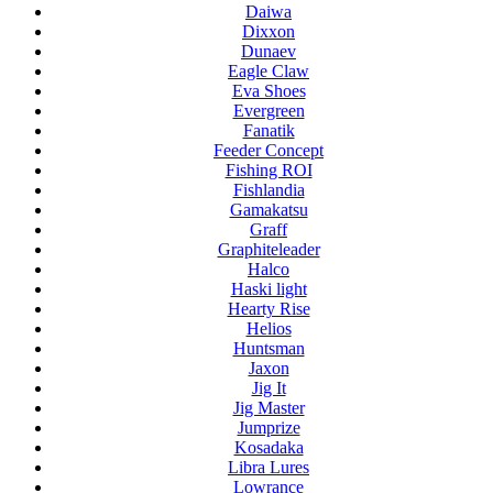
Daiwa
Dixxon
Dunaev
Eagle Claw
Eva Shoes
Evergreen
Fanatik
Feeder Concept
Fishing ROI
Fishlandia
Gamakatsu
Graff
Graphiteleader
Halco
Haski light
Hearty Rise
Helios
Huntsman
Jaxon
Jig It
Jig Master
Jumprize
Kosadaka
Libra Lures
Lowrance