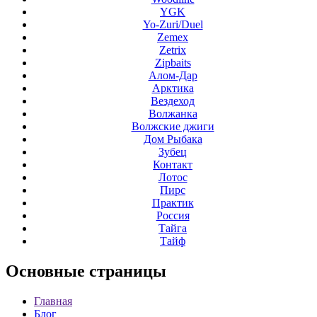
YGK
Yo-Zuri/Duel
Zemex
Zetrix
Zipbaits
Алом-Дар
Арктика
Вездеход
Волжанка
Волжские джиги
Дом Рыбака
Зубец
Контакт
Лотос
Пирс
Практик
Россия
Тайга
Тайф
Основные
страницы
Главная
Блог