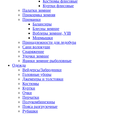
Костюмы флисовые
Куртки флисовые
Палатки зимние
Прикормка зимняя
Приманки
Балансиры
Блесны зимние
Воблеры зимние, VIB
Мормышки
Принадлежности для ледобура
Сани волокуши
Снаряжение
Удочки зимние
Ящики зимние рыболовные
Одежда
Вейдерсы/Забродники
Головные уборы
Джемперы и толстовки
Костюмы
Куртки
Очки
Перчатки
Полукомбинезоны
Пояса разгрузочные
Рубашки