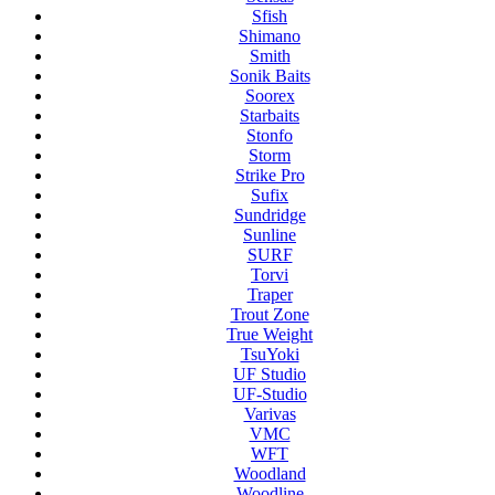
Sfish
Shimano
Smith
Sonik Baits
Soorex
Starbaits
Stonfo
Storm
Strike Pro
Sufix
Sundridge
Sunline
SURF
Torvi
Traper
Trout Zone
True Weight
TsuYoki
UF Studio
UF-Studio
Varivas
VMC
WFT
Woodland
Woodline