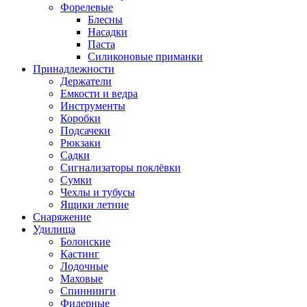
Форелевые
Блесны
Насадки
Паста
Силиконовые приманки
Принадлежности
Держатели
Емкости и ведра
Инструменты
Коробки
Подсачеки
Рюкзаки
Садки
Сигнализаторы поклёвки
Сумки
Чехлы и тубусы
Ящики летние
Снаряжение
Удилища
Болонские
Кастинг
Лодочные
Маховые
Спиннинги
Фидерные