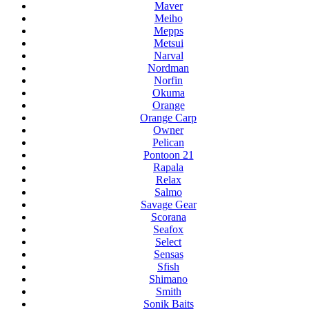
Maver
Meiho
Mepps
Metsui
Narval
Nordman
Norfin
Okuma
Orange
Orange Carp
Owner
Pelican
Pontoon 21
Rapala
Relax
Salmo
Savage Gear
Scorana
Seafox
Select
Sensas
Sfish
Shimano
Smith
Sonik Baits