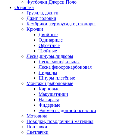
Футболки,Джерси,Поло
Оснастка
Грузила, джиги
Джиг-головки
Кембрики, термоусадки, стопоры
Крючки
Двойные
Одинарные
Офсетные
Тройные
Леска,шнуры,лидкоры
Леска монофильная
Леска флюорокарбоновая
Лидкоры
Шнуры плетёные
Монтажи рыболовные
Карповые
Макушатники
На карася
Фидерные
Элементы донной оснастки
Мотовила
Поводки, поводочный материал
Поплавки
Светлячки