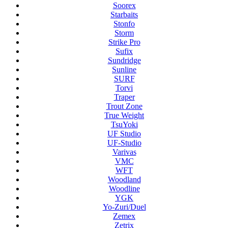
Soorex
Starbaits
Stonfo
Storm
Strike Pro
Sufix
Sundridge
Sunline
SURF
Torvi
Traper
Trout Zone
True Weight
TsuYoki
UF Studio
UF-Studio
Varivas
VMC
WFT
Woodland
Woodline
YGK
Yo-Zuri/Duel
Zemex
Zetrix