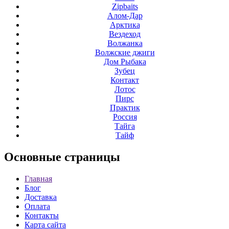
Zipbaits
Алом-Дар
Арктика
Вездеход
Волжанка
Волжские джиги
Дом Рыбака
Зубец
Контакт
Лотос
Пирс
Практик
Россия
Тайга
Тайф
Основные
страницы
Главная
Блог
Доставка
Оплата
Контакты
Карта сайта