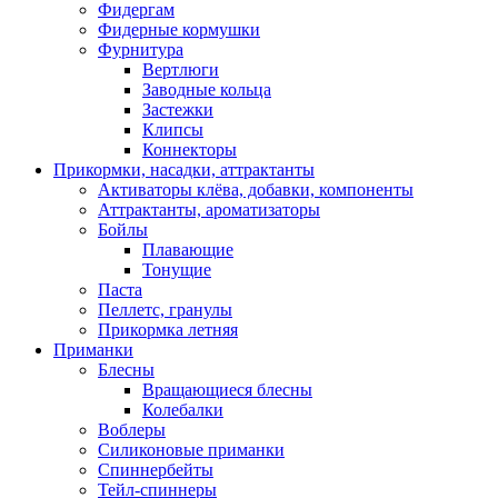
Фидергам
Фидерные кормушки
Фурнитура
Вертлюги
Заводные кольца
Застежки
Клипсы
Коннекторы
Прикормки, насадки, аттрактанты
Активаторы клёва, добавки, компоненты
Аттрактанты, ароматизаторы
Бойлы
Плавающие
Тонущие
Паста
Пеллетс, гранулы
Прикормка летняя
Приманки
Блесны
Вращающиеся блесны
Колебалки
Воблеры
Силиконовые приманки
Спиннербейты
Тейл-спиннеры