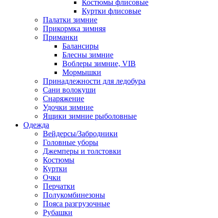
Костюмы флисовые
Куртки флисовые
Палатки зимние
Прикормка зимняя
Приманки
Балансиры
Блесны зимние
Воблеры зимние, VIB
Мормышки
Принадлежности для ледобура
Сани волокуши
Снаряжение
Удочки зимние
Ящики зимние рыболовные
Одежда
Вейдерсы/Забродники
Головные уборы
Джемперы и толстовки
Костюмы
Куртки
Очки
Перчатки
Полукомбинезоны
Пояса разгрузочные
Рубашки