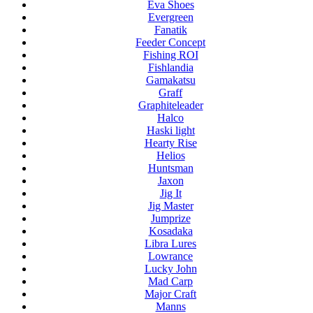
Eva Shoes
Evergreen
Fanatik
Feeder Concept
Fishing ROI
Fishlandia
Gamakatsu
Graff
Graphiteleader
Halco
Haski light
Hearty Rise
Helios
Huntsman
Jaxon
Jig It
Jig Master
Jumprize
Kosadaka
Libra Lures
Lowrance
Lucky John
Mad Carp
Major Craft
Manns