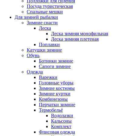
Подложки для сидения
Посуда туристическая
Спальные мешки
Для зимней рыбалки
Зимние снасти
Леска
Леска зимняя монофильная
Леска зимняя плетеная
Поплавки
Катушки зимние
Обувь
Ботинки зимние
Сапоги зимние
Одежда
Варежки
Головные уборы
Зимние костюмы
Зимние куртки
Комбинезоны
Перчатки зимние
Термобельё
Водолазки
Кальсоны
Комплект
Флисовая одежда