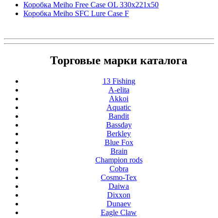
Коробка Meiho Free Case OL 330x221x50
Коробка Meiho SFC Lure Case F
Торговые марки каталога
13 Fishing
A-elita
Akkoi
Aquatic
Bandit
Bassday
Berkley
Blue Fox
Brain
Champion rods
Cobra
Cosmo-Tex
Daiwa
Dixxon
Dunaev
Eagle Claw