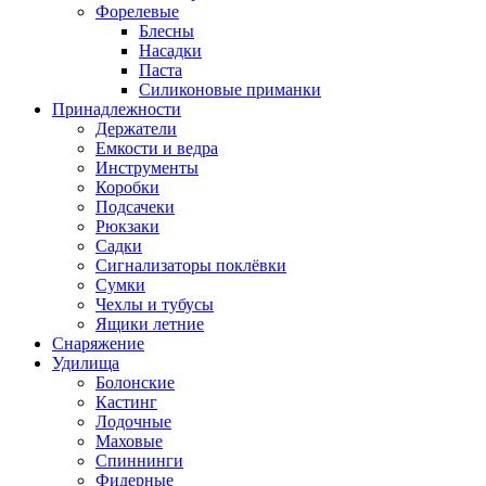
Форелевые
Блесны
Насадки
Паста
Силиконовые приманки
Принадлежности
Держатели
Емкости и ведра
Инструменты
Коробки
Подсачеки
Рюкзаки
Садки
Сигнализаторы поклёвки
Сумки
Чехлы и тубусы
Ящики летние
Снаряжение
Удилища
Болонские
Кастинг
Лодочные
Маховые
Спиннинги
Фидерные