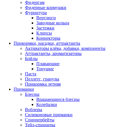
Фидергам
Фидерные кормушки
Фурнитура
Вертлюги
Заводные кольца
Застежки
Клипсы
Коннекторы
Прикормки, насадки, аттрактанты
Активаторы клёва, добавки, компоненты
Аттрактанты, ароматизаторы
Бойлы
Плавающие
Тонущие
Паста
Пеллетс, гранулы
Прикормка летняя
Приманки
Блесны
Вращающиеся блесны
Колебалки
Воблеры
Силиконовые приманки
Спиннербейты
Тейл-спиннеры