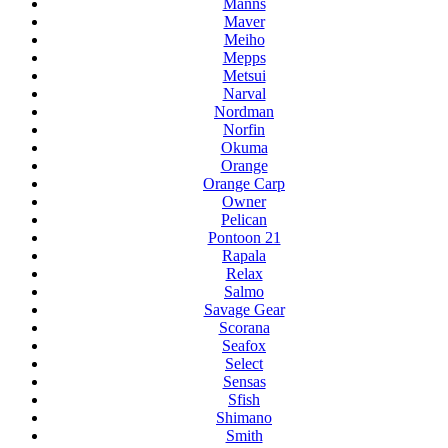
Manns
Maver
Meiho
Mepps
Metsui
Narval
Nordman
Norfin
Okuma
Orange
Orange Carp
Owner
Pelican
Pontoon 21
Rapala
Relax
Salmo
Savage Gear
Scorana
Seafox
Select
Sensas
Sfish
Shimano
Smith