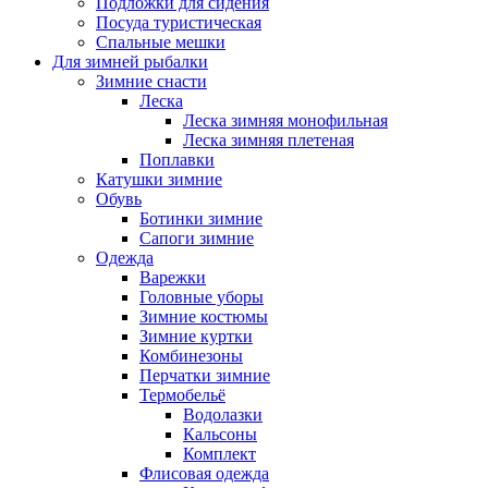
Подложки для сидения
Посуда туристическая
Спальные мешки
Для зимней рыбалки
Зимние снасти
Леска
Леска зимняя монофильная
Леска зимняя плетеная
Поплавки
Катушки зимние
Обувь
Ботинки зимние
Сапоги зимние
Одежда
Варежки
Головные уборы
Зимние костюмы
Зимние куртки
Комбинезоны
Перчатки зимние
Термобельё
Водолазки
Кальсоны
Комплект
Флисовая одежда