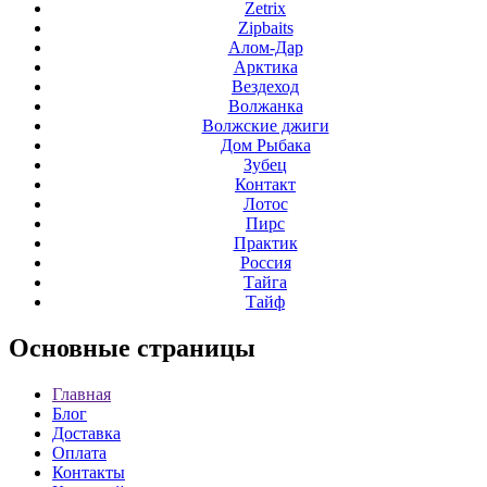
Zetrix
Zipbaits
Алом-Дар
Арктика
Вездеход
Волжанка
Волжские джиги
Дом Рыбака
Зубец
Контакт
Лотос
Пирс
Практик
Россия
Тайга
Тайф
Основные
страницы
Главная
Блог
Доставка
Оплата
Контакты