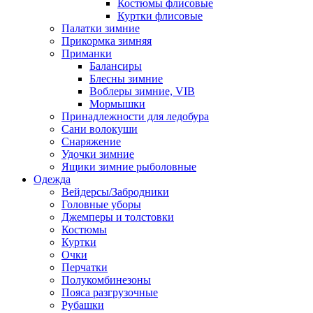
Костюмы флисовые
Куртки флисовые
Палатки зимние
Прикормка зимняя
Приманки
Балансиры
Блесны зимние
Воблеры зимние, VIB
Мормышки
Принадлежности для ледобура
Сани волокуши
Снаряжение
Удочки зимние
Ящики зимние рыболовные
Одежда
Вейдерсы/Забродники
Головные уборы
Джемперы и толстовки
Костюмы
Куртки
Очки
Перчатки
Полукомбинезоны
Пояса разгрузочные
Рубашки