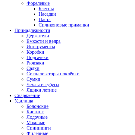
Форелевые
Блесны
Насадки
Паста
Силиконовые приманки
Принадлежности
Держатели
Емкости и ведра
Инструменты
Коробки
Подсачеки
Рюкзаки
Садки
Сигнализаторы поклёвки
Сумки
Чехлы и тубусы
Ящики летние
Снаряжение
Удилища
Болонские
Кастинг
Лодочные
Маховые
Спиннинги
Фидерные