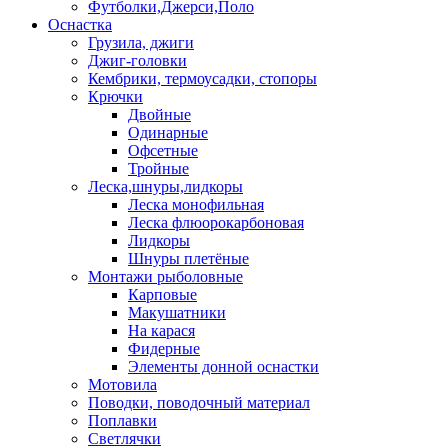
Футболки,Джерси,Поло
Оснастка
Грузила, джиги
Джиг-головки
Кембрики, термоусадки, стопоры
Крючки
Двойные
Одинарные
Офсетные
Тройные
Леска,шнуры,лидкоры
Леска монофильная
Леска флюорокарбоновая
Лидкоры
Шнуры плетёные
Монтажи рыболовные
Карповые
Макушатники
На карася
Фидерные
Элементы донной оснастки
Мотовила
Поводки, поводочный материал
Поплавки
Светлячки