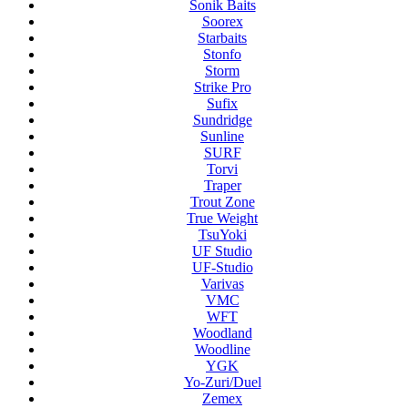
Sonik Baits
Soorex
Starbaits
Stonfo
Storm
Strike Pro
Sufix
Sundridge
Sunline
SURF
Torvi
Traper
Trout Zone
True Weight
TsuYoki
UF Studio
UF-Studio
Varivas
VMC
WFT
Woodland
Woodline
YGK
Yo-Zuri/Duel
Zemex