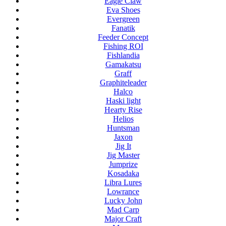
Eagle Claw
Eva Shoes
Evergreen
Fanatik
Feeder Concept
Fishing ROI
Fishlandia
Gamakatsu
Graff
Graphiteleader
Halco
Haski light
Hearty Rise
Helios
Huntsman
Jaxon
Jig It
Jig Master
Jumprize
Kosadaka
Libra Lures
Lowrance
Lucky John
Mad Carp
Major Craft