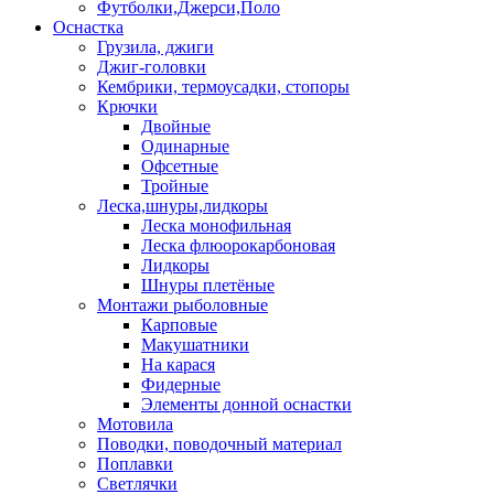
Футболки,Джерси,Поло
Оснастка
Грузила, джиги
Джиг-головки
Кембрики, термоусадки, стопоры
Крючки
Двойные
Одинарные
Офсетные
Тройные
Леска,шнуры,лидкоры
Леска монофильная
Леска флюорокарбоновая
Лидкоры
Шнуры плетёные
Монтажи рыболовные
Карповые
Макушатники
На карася
Фидерные
Элементы донной оснастки
Мотовила
Поводки, поводочный материал
Поплавки
Светлячки