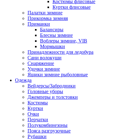
Костюмы флисовые
Куртки флисовые
Палатки зимние
Прикормка зимняя
Приманки
Балансиры
Блесны зимние
Воблеры зимние, VIB
Мормышки
Принадлежности для ледобура
Сани волокуши
Снаряжение
Удочки зимние
Ящики зимние рыболовные
Одежда
Вейдерсы/Забродники
Головные уборы
Джемперы и толстовки
Костюмы
Куртки
Очки
Перчатки
Полукомбинезоны
Пояса разгрузочные
Рубашки