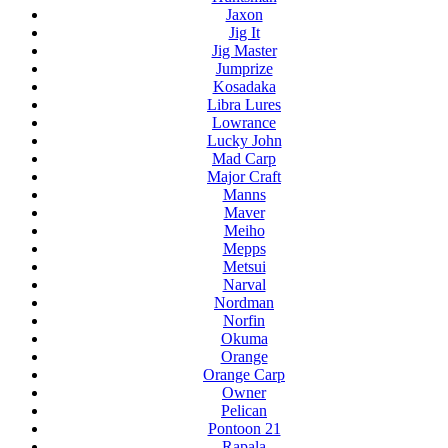
Jaxon
Jig It
Jig Master
Jumprize
Kosadaka
Libra Lures
Lowrance
Lucky John
Mad Carp
Major Craft
Manns
Maver
Meiho
Mepps
Metsui
Narval
Nordman
Norfin
Okuma
Orange
Orange Carp
Owner
Pelican
Pontoon 21
Rapala