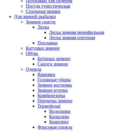
Подложки для сидения
Посуда туристическая
Спальные мешки
Для зимней рыбалки
Зимние снасти
Леска
Леска зимняя монофильная
Леска зимняя плетеная
Поплавки
Катушки зимние
Обувь
Ботинки зимние
Сапоги зимние
Одежда
Варежки
Головные уборы
Зимние костюмы
Зимние куртки
Комбинезоны
Перчатки зимние
Термобельё
Водолазки
Кальсоны
Комплект
Флисовая одежда