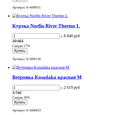
Артикул: fv-669031
Куртка Norfin River Thermo L
8 848
руб
x
10 661
Скидка 17%
Артикул: fv-669130
Ветровка Kosadaka красная M
2 619
руб
x
3 742
Скидка 30%
Артикул: fv-668943