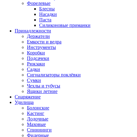
Форелевые
Блесны
Насадки
Паста
Силиконовые приманки
Принадлежности
Держатели
Емкости и ведра
Инструменты
Коробки
Подсачеки
Рюкзаки
Садки
Сигнализаторы поклёвки
Сумки
Чехлы и тубусы
Ящики летние
Снаряжение
Удилища
Болонские
Кастинг
Лодочные
Маховые
Спиннинги
Фидерные