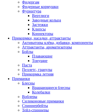
Фидергам
Фидерные кормушки
Фурнитура
Вертлюги
Заводные кольца
Застежки
Клипсы
Коннекторы
Прикормки, насадки, аттрактанты
Активаторы клёва, добавки, компоненты
Аттрактанты, ароматизаторы
Бойлы
Плавающие
Тонущие
Паста
Пеллетс, гранулы
Прикормка летняя
Приманки
Блесны
Вращающиеся блесны
Колебалки
Воблеры
Силиконовые приманки
Спиннербейты
Тейл-спиннеры