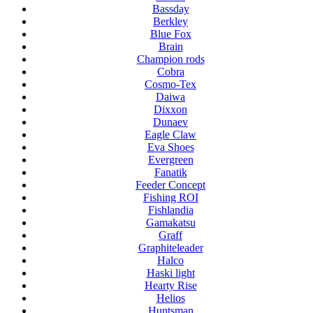
Bassday
Berkley
Blue Fox
Brain
Champion rods
Cobra
Cosmo-Tex
Daiwa
Dixxon
Dunaev
Eagle Claw
Eva Shoes
Evergreen
Fanatik
Feeder Concept
Fishing ROI
Fishlandia
Gamakatsu
Graff
Graphiteleader
Halco
Haski light
Hearty Rise
Helios
Huntsman