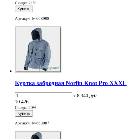
Скидка 21%
Артикул: fv-668998
Куртка забродная Norfin Knot Pro XXXL
8 340
руб
x
10 426
Скидка 20%
Артикул: fv-668987