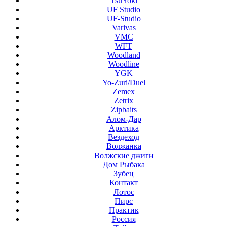
TsuYoki
UF Studio
UF-Studio
Varivas
VMC
WFT
Woodland
Woodline
YGK
Yo-Zuri/Duel
Zemex
Zetrix
Zipbaits
Алом-Дар
Арктика
Вездеход
Волжанка
Волжские джиги
Дом Рыбака
Зубец
Контакт
Лотос
Пирс
Практик
Россия