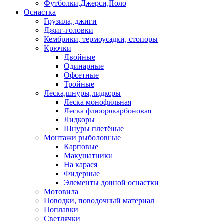
Футболки,Джерси,Поло
Оснастка
Грузила, джиги
Джиг-головки
Кембрики, термоусадки, стопоры
Крючки
Двойные
Одинарные
Офсетные
Тройные
Леска,шнуры,лидкоры
Леска монофильная
Леска флюорокарбоновая
Лидкоры
Шнуры плетёные
Монтажи рыболовные
Карповые
Макушатники
На карася
Фидерные
Элементы донной оснастки
Мотовила
Поводки, поводочный материал
Поплавки
Светлячки