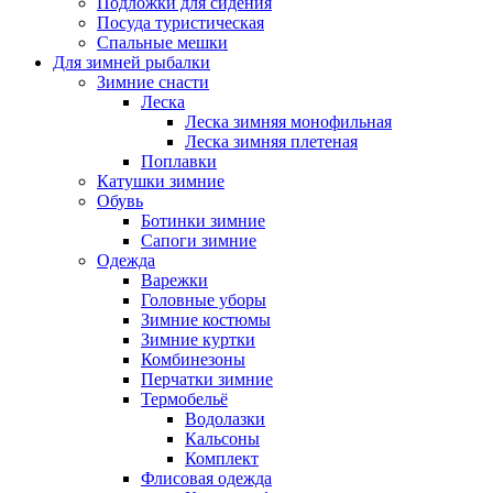
Подложки для сидения
Посуда туристическая
Спальные мешки
Для зимней рыбалки
Зимние снасти
Леска
Леска зимняя монофильная
Леска зимняя плетеная
Поплавки
Катушки зимние
Обувь
Ботинки зимние
Сапоги зимние
Одежда
Варежки
Головные уборы
Зимние костюмы
Зимние куртки
Комбинезоны
Перчатки зимние
Термобельё
Водолазки
Кальсоны
Комплект
Флисовая одежда