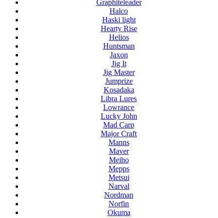
Graphiteleader
Halco
Haski light
Hearty Rise
Helios
Huntsman
Jaxon
Jig It
Jig Master
Jumprize
Kosadaka
Libra Lures
Lowrance
Lucky John
Mad Carp
Major Craft
Manns
Maver
Meiho
Mepps
Metsui
Narval
Nordman
Norfin
Okuma