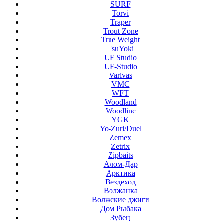
SURF
Torvi
Traper
Trout Zone
True Weight
TsuYoki
UF Studio
UF-Studio
Varivas
VMC
WFT
Woodland
Woodline
YGK
Yo-Zuri/Duel
Zemex
Zetrix
Zipbaits
Алом-Дар
Арктика
Вездеход
Волжанка
Волжские джиги
Дом Рыбака
Зубец