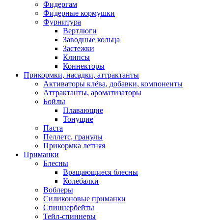
Фидергам
Фидерные кормушки
Фурнитура
Вертлюги
Заводные кольца
Застежки
Клипсы
Коннекторы
Прикормки, насадки, аттрактанты
Активаторы клёва, добавки, компоненты
Аттрактанты, ароматизаторы
Бойлы
Плавающие
Тонущие
Паста
Пеллетс, гранулы
Прикормка летняя
Приманки
Блесны
Вращающиеся блесны
Колебалки
Воблеры
Силиконовые приманки
Спиннербейты
Тейл-спиннеры