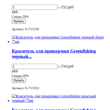
152
руб
x
215
Скидка 29%
Артикул: fv-715330
Краситель для прикормки Greenfishing
черный...
154
руб
x
215
Скидка 28%
Артикул: fv-715352