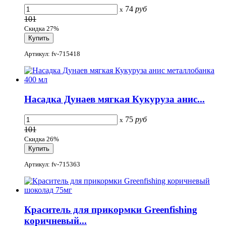
74
руб
x
101
Скидка 27%
Артикул: fv-715418
Насадка Дунаев мягкая Кукуруза анис...
75
руб
x
101
Скидка 26%
Артикул: fv-715363
Краситель для прикормки Greenfishing
коричневый...