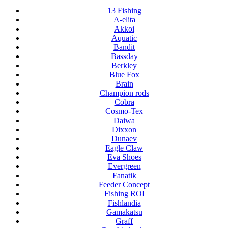
13 Fishing
A-elita
Akkoi
Aquatic
Bandit
Bassday
Berkley
Blue Fox
Brain
Champion rods
Cobra
Cosmo-Tex
Daiwa
Dixxon
Dunaev
Eagle Claw
Eva Shoes
Evergreen
Fanatik
Feeder Concept
Fishing ROI
Fishlandia
Gamakatsu
Graff