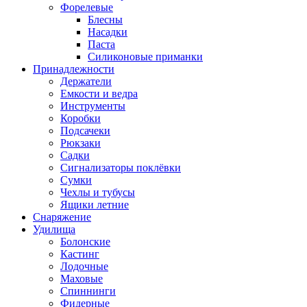
Форелевые
Блесны
Насадки
Паста
Силиконовые приманки
Принадлежности
Держатели
Емкости и ведра
Инструменты
Коробки
Подсачеки
Рюкзаки
Садки
Сигнализаторы поклёвки
Сумки
Чехлы и тубусы
Ящики летние
Снаряжение
Удилища
Болонские
Кастинг
Лодочные
Маховые
Спиннинги
Фидерные