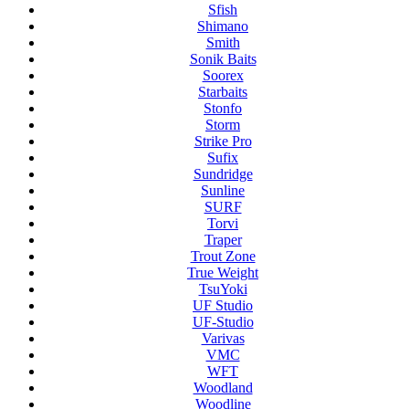
Sfish
Shimano
Smith
Sonik Baits
Soorex
Starbaits
Stonfo
Storm
Strike Pro
Sufix
Sundridge
Sunline
SURF
Torvi
Traper
Trout Zone
True Weight
TsuYoki
UF Studio
UF-Studio
Varivas
VMC
WFT
Woodland
Woodline