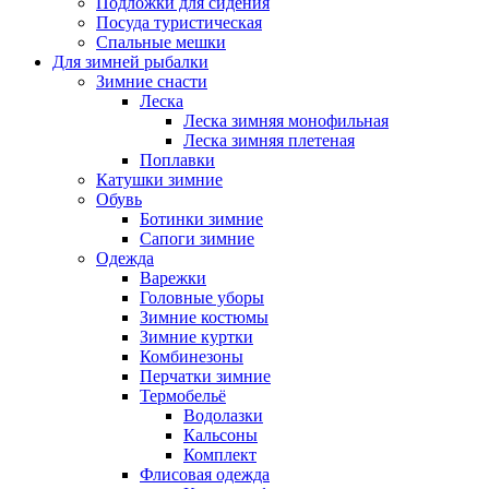
Подложки для сидения
Посуда туристическая
Спальные мешки
Для зимней рыбалки
Зимние снасти
Леска
Леска зимняя монофильная
Леска зимняя плетеная
Поплавки
Катушки зимние
Обувь
Ботинки зимние
Сапоги зимние
Одежда
Варежки
Головные уборы
Зимние костюмы
Зимние куртки
Комбинезоны
Перчатки зимние
Термобельё
Водолазки
Кальсоны
Комплект
Флисовая одежда