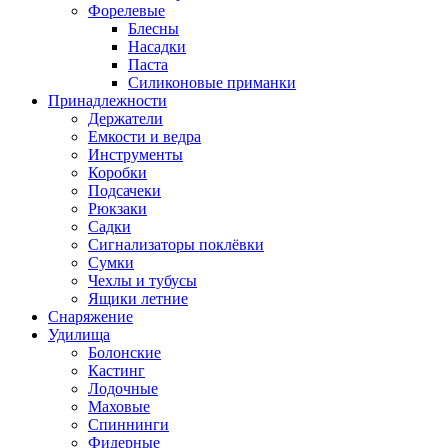
Форелевые
Блесны
Насадки
Паста
Силиконовые приманки
Принадлежности
Держатели
Емкости и ведра
Инструменты
Коробки
Подсачеки
Рюкзаки
Садки
Сигнализаторы поклёвки
Сумки
Чехлы и тубусы
Ящики летние
Снаряжение
Удилища
Болонские
Кастинг
Лодочные
Маховые
Спиннинги
Фидерные