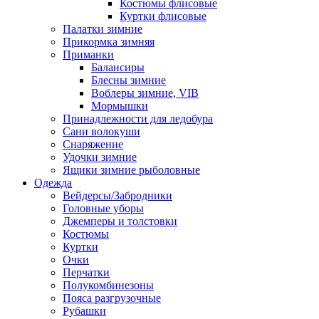
Костюмы флисовые
Куртки флисовые
Палатки зимние
Прикормка зимняя
Приманки
Балансиры
Блесны зимние
Воблеры зимние, VIB
Мормышки
Принадлежности для ледобура
Сани волокуши
Снаряжение
Удочки зимние
Ящики зимние рыболовные
Одежда
Вейдерсы/Забродники
Головные уборы
Джемперы и толстовки
Костюмы
Куртки
Очки
Перчатки
Полукомбинезоны
Пояса разгрузочные
Рубашки