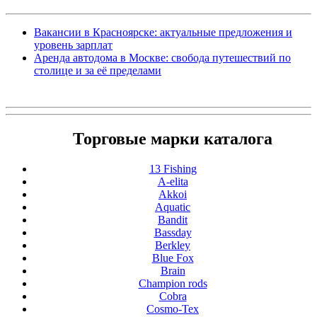
Вакансии в Красноярске: актуальные предложения и
уровень зарплат
Аренда автодома в Москве: свобода путешествий по
столице и за её пределами
Торговые марки каталога
13 Fishing
A-elita
Akkoi
Aquatic
Bandit
Bassday
Berkley
Blue Fox
Brain
Champion rods
Cobra
Cosmo-Tex