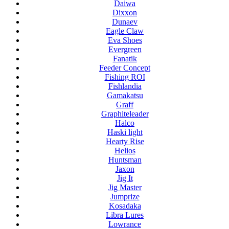
Daiwa
Dixxon
Dunaev
Eagle Claw
Eva Shoes
Evergreen
Fanatik
Feeder Concept
Fishing ROI
Fishlandia
Gamakatsu
Graff
Graphiteleader
Halco
Haski light
Hearty Rise
Helios
Huntsman
Jaxon
Jig It
Jig Master
Jumprize
Kosadaka
Libra Lures
Lowrance