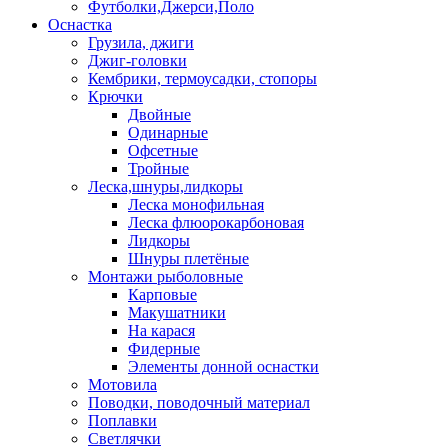
Футболки,Джерси,Поло
Оснастка
Грузила, джиги
Джиг-головки
Кембрики, термоусадки, стопоры
Крючки
Двойные
Одинарные
Офсетные
Тройные
Леска,шнуры,лидкоры
Леска монофильная
Леска флюорокарбоновая
Лидкоры
Шнуры плетёные
Монтажи рыболовные
Карповые
Макушатники
На карася
Фидерные
Элементы донной оснастки
Мотовила
Поводки, поводочный материал
Поплавки
Светлячки