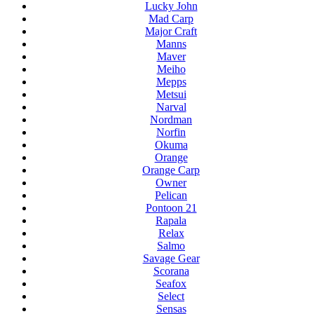
Lucky John
Mad Carp
Major Craft
Manns
Maver
Meiho
Mepps
Metsui
Narval
Nordman
Norfin
Okuma
Orange
Orange Carp
Owner
Pelican
Pontoon 21
Rapala
Relax
Salmo
Savage Gear
Scorana
Seafox
Select
Sensas