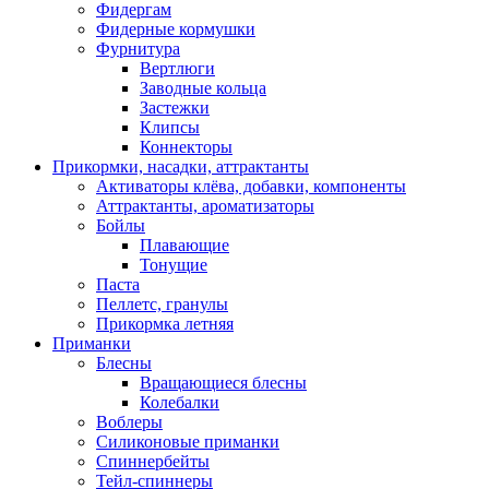
Фидергам
Фидерные кормушки
Фурнитура
Вертлюги
Заводные кольца
Застежки
Клипсы
Коннекторы
Прикормки, насадки, аттрактанты
Активаторы клёва, добавки, компоненты
Аттрактанты, ароматизаторы
Бойлы
Плавающие
Тонущие
Паста
Пеллетс, гранулы
Прикормка летняя
Приманки
Блесны
Вращающиеся блесны
Колебалки
Воблеры
Силиконовые приманки
Спиннербейты
Тейл-спиннеры