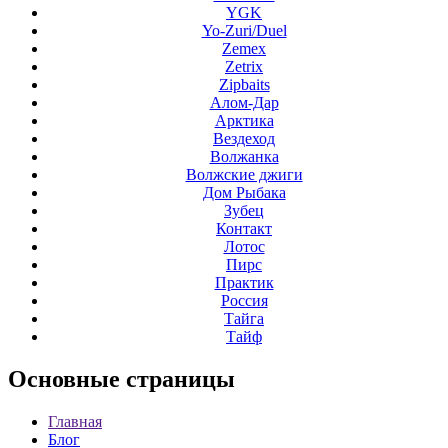
YGK
Yo-Zuri/Duel
Zemex
Zetrix
Zipbaits
Алом-Дар
Арктика
Вездеход
Волжанка
Волжские джиги
Дом Рыбака
Зубец
Контакт
Лотос
Пирс
Практик
Россия
Тайга
Тайф
Основные
страницы
Главная
Блог