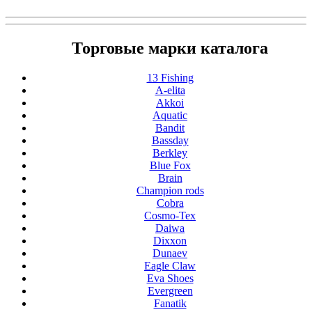
Торговые марки каталога
13 Fishing
A-elita
Akkoi
Aquatic
Bandit
Bassday
Berkley
Blue Fox
Brain
Champion rods
Cobra
Cosmo-Tex
Daiwa
Dixxon
Dunaev
Eagle Claw
Eva Shoes
Evergreen
Fanatik