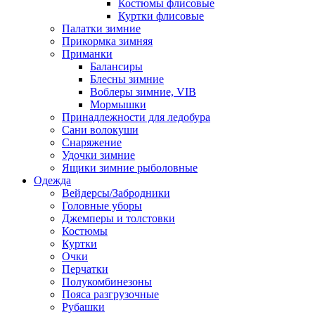
Костюмы флисовые
Куртки флисовые
Палатки зимние
Прикормка зимняя
Приманки
Балансиры
Блесны зимние
Воблеры зимние, VIB
Мормышки
Принадлежности для ледобура
Сани волокуши
Снаряжение
Удочки зимние
Ящики зимние рыболовные
Одежда
Вейдерсы/Забродники
Головные уборы
Джемперы и толстовки
Костюмы
Куртки
Очки
Перчатки
Полукомбинезоны
Пояса разгрузочные
Рубашки