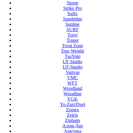
Storm
Strike Pro
Sufix
Sundridge
Sunline
SURF
Torvi
Traper
Trout Zone
True Weight
TsuYoki
UF Studio
UF-Studio
Varivas
VMC
WFT
Woodland
Woodline
YGK
Yo-Zuri/Duel
Zemex
Zetrix
Zipbaits
Алом-Дар
Арктика