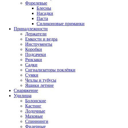
Форелевые
Блесны
Насадки
Паста
Силиконовые приманки
Принадлежности
Держатели
Емкости и ведра
Инструменты
Коробки
Подсачеки
Рюкзаки
Садки
Сигнализаторы поклёвки
Сумки
Чехлы и тубусы
Ящики летние
Снаряжение
Удилища
Болонские
Кастинг
Лодочные
Маховые
Спиннинги
Фидерные