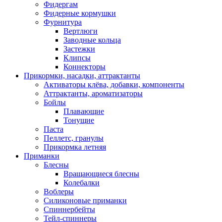
Фидергам
Фидерные кормушки
Фурнитура
Вертлюги
Заводные кольца
Застежки
Клипсы
Коннекторы
Прикормки, насадки, аттрактанты
Активаторы клёва, добавки, компоненты
Аттрактанты, ароматизаторы
Бойлы
Плавающие
Тонущие
Паста
Пеллетс, гранулы
Прикормка летняя
Приманки
Блесны
Вращающиеся блесны
Колебалки
Воблеры
Силиконовые приманки
Спиннербейты
Тейл-спиннеры