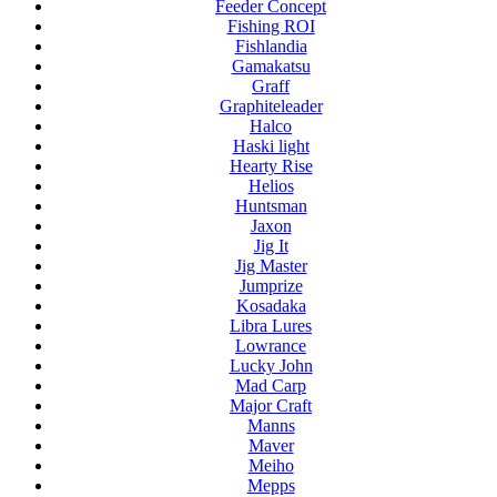
Feeder Concept
Fishing ROI
Fishlandia
Gamakatsu
Graff
Graphiteleader
Halco
Haski light
Hearty Rise
Helios
Huntsman
Jaxon
Jig It
Jig Master
Jumprize
Kosadaka
Libra Lures
Lowrance
Lucky John
Mad Carp
Major Craft
Manns
Maver
Meiho
Mepps