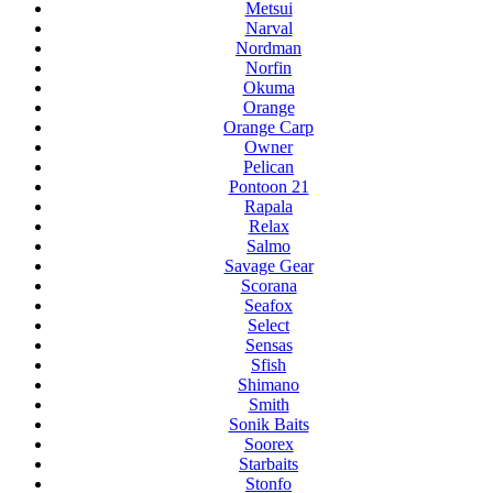
Metsui
Narval
Nordman
Norfin
Okuma
Orange
Orange Carp
Owner
Pelican
Pontoon 21
Rapala
Relax
Salmo
Savage Gear
Scorana
Seafox
Select
Sensas
Sfish
Shimano
Smith
Sonik Baits
Soorex
Starbaits
Stonfo