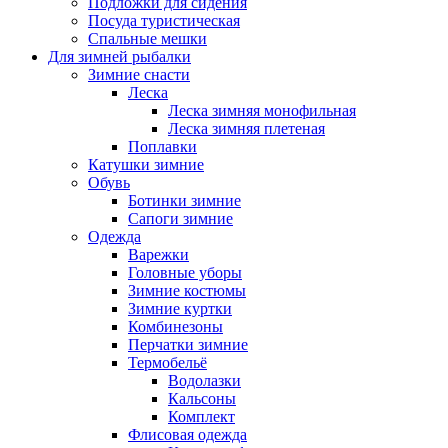
Подложки для сидения
Посуда туристическая
Спальные мешки
Для зимней рыбалки
Зимние снасти
Леска
Леска зимняя монофильная
Леска зимняя плетеная
Поплавки
Катушки зимние
Обувь
Ботинки зимние
Сапоги зимние
Одежда
Варежки
Головные уборы
Зимние костюмы
Зимние куртки
Комбинезоны
Перчатки зимние
Термобельё
Водолазки
Кальсоны
Комплект
Флисовая одежда