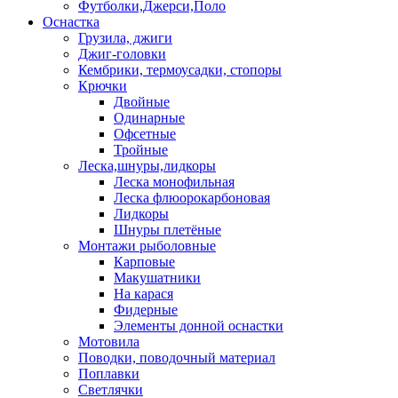
Футболки,Джерси,Поло
Оснастка
Грузила, джиги
Джиг-головки
Кембрики, термоусадки, стопоры
Крючки
Двойные
Одинарные
Офсетные
Тройные
Леска,шнуры,лидкоры
Леска монофильная
Леска флюорокарбоновая
Лидкоры
Шнуры плетёные
Монтажи рыболовные
Карповые
Макушатники
На карася
Фидерные
Элементы донной оснастки
Мотовила
Поводки, поводочный материал
Поплавки
Светлячки