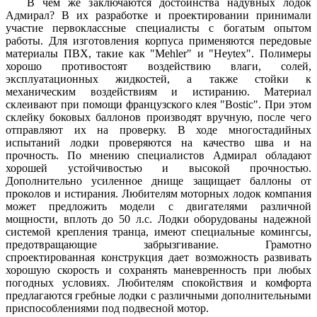
В чем же заключаются достоинства надувных лодок
Адмирал? В их разработке и проектировании принимали
участие первоклассные специалисты с богатым опытом
работы. Для изготовления корпуса применяются передовые
материалы ПВХ, такие как "Mehler" и "Heytex". Полимеры
хорошо противостоят воздействию влаги, солей,
эксплуатационных жидкостей, а также стойки к
механическим воздействиям и истиранию. Материал
склеивают при помощи французского клея "Bostic". При этом
склейку боковых баллонов производят вручную, после чего
отправляют их на проверку. В ходе многостадийных
испытаний лодки проверяются на качество шва и на
прочность. По мнению специалистов Адмирал обладают
хорошей устойчивостью и высокой прочностью.
Дополнительно усиленное днище защищает баллоны от
проколов и истирания. Любителям моторных лодок компания
может предложить модели с двигателями различной
мощности, вплоть до 50 л.с. Лодки оборудованы надежной
системой крепления транца, имеют специальные комингсы,
предотвращающие забрызгивание. Грамотно
спроектированная конструкция дает возможность развивать
хорошую скорость и сохранять маневренность при любых
погодных условиях. Любителям спокойствия и комфорта
предлагаются гребные лодки с различными дополнительными
приспособлениями под подвесной мотор.