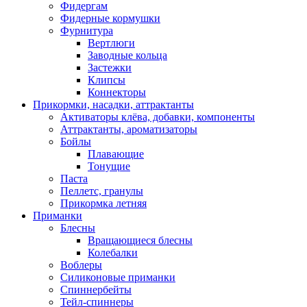
Фидергам
Фидерные кормушки
Фурнитура
Вертлюги
Заводные кольца
Застежки
Клипсы
Коннекторы
Прикормки, насадки, аттрактанты
Активаторы клёва, добавки, компоненты
Аттрактанты, ароматизаторы
Бойлы
Плавающие
Тонущие
Паста
Пеллетс, гранулы
Прикормка летняя
Приманки
Блесны
Вращающиеся блесны
Колебалки
Воблеры
Силиконовые приманки
Спиннербейты
Тейл-спиннеры