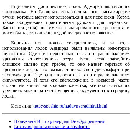
Еще одним достоинством лодок Адмирал является их
эргономика. На баллонах есть специальные пассажирские
ручки, которые могут использоваться и для переноски. Корма
также оборудована практичными ручками для переноски.
Банки (сидения) не имеют фиксированного крепления и
могут быть установлены в удобное для вас положение.
Конечно, нет ничего совершенного, и за годы
использования лодок Адмирал были выявлены некоторые
недостатки. Один из недостатков связан с расположением
крепления страховочного леера. Если весло заглубить
слишком сильно при гребле, то оно начнет тереться об
крепление леера, что вызывает небольшой дискомфорт при
эксплуатации. Еще один недостаток связан с расположением
аккумулятора. И хотя его расположение в кормовой части
сильно не влияет на ходовые качества, все-таки слегка их
улучшить можно за счет смещения аккумулятора в середину
лодки.
Источник:
http://spyship.ru/naduvnye/admiral.html
Надежный ИТ-партнер для DevOps-решений
Lexus: вершины роскоши и комфорта