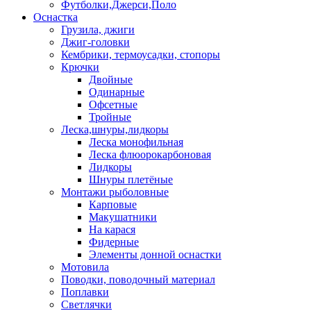
Футболки,Джерси,Поло
Оснастка
Грузила, джиги
Джиг-головки
Кембрики, термоусадки, стопоры
Крючки
Двойные
Одинарные
Офсетные
Тройные
Леска,шнуры,лидкоры
Леска монофильная
Леска флюорокарбоновая
Лидкоры
Шнуры плетёные
Монтажи рыболовные
Карповые
Макушатники
На карася
Фидерные
Элементы донной оснастки
Мотовила
Поводки, поводочный материал
Поплавки
Светлячки