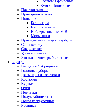
Костюмы флисовые
Куртки флисовые
Палатки зимние
Прикормка зимняя
Приманки
Балансиры
Блесны зимние
Воблеры зимние, VIB
Мормышки
Принадлежности для ледобура
Сани волокуши
Снаряжение
Удочки зимние
Ящики зимние рыболовные
Одежда
Вейдерсы/Забродники
Головные уборы
Джемперы и толстовки
Костюмы
Куртки
Очки
Перчатки
Полукомбинезоны
Пояса разгрузочные
Рубашки