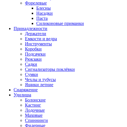
Форелевые
Блесны
Насадки
Паста
Силиконовые приманки
Принадлежности
Держатели
Емкости и ведра
Инструменты
Коробки
Подсачеки
Рюкзаки
Садки
Сигнализаторы поклёвки
Сумки
Чехлы и тубусы
Ящики летние
Снаряжение
Удилища
Болонские
Кастинг
Лодочные
Маховые
Спиннинги
Фидерные