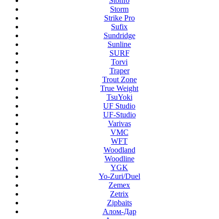
Stonfo
Storm
Strike Pro
Sufix
Sundridge
Sunline
SURF
Torvi
Traper
Trout Zone
True Weight
TsuYoki
UF Studio
UF-Studio
Varivas
VMC
WFT
Woodland
Woodline
YGK
Yo-Zuri/Duel
Zemex
Zetrix
Zipbaits
Алом-Дар