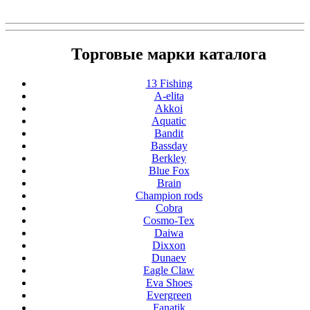
Торговые марки каталога
13 Fishing
A-elita
Akkoi
Aquatic
Bandit
Bassday
Berkley
Blue Fox
Brain
Champion rods
Cobra
Cosmo-Tex
Daiwa
Dixxon
Dunaev
Eagle Claw
Eva Shoes
Evergreen
Fanatik