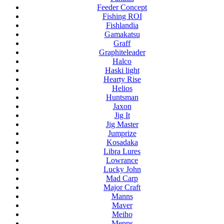
Feeder Concept
Fishing ROI
Fishlandia
Gamakatsu
Graff
Graphiteleader
Halco
Haski light
Hearty Rise
Helios
Huntsman
Jaxon
Jig It
Jig Master
Jumprize
Kosadaka
Libra Lures
Lowrance
Lucky John
Mad Carp
Major Craft
Manns
Maver
Meiho
Mepps