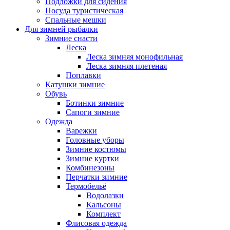
Подложки для сидения
Посуда туристическая
Спальные мешки
Для зимней рыбалки
Зимние снасти
Леска
Леска зимняя монофильная
Леска зимняя плетеная
Поплавки
Катушки зимние
Обувь
Ботинки зимние
Сапоги зимние
Одежда
Варежки
Головные уборы
Зимние костюмы
Зимние куртки
Комбинезоны
Перчатки зимние
Термобельё
Водолазки
Кальсоны
Комплект
Флисовая одежда